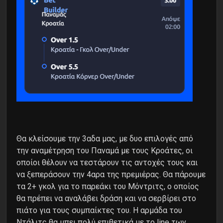
Θα κλείσουμε την 3αδα μας, με δυο επιλογές από
την αναμέτρηση του Παναμά με τους Κροάτες, οι
οποίοι θέλουν να τεστάρουν τις αντοχές τους και
να ξεπεράσουν την 4αρα της πρεμιέρας. Θα πάρουμε
τα 2+ γκολ για το παρεάκι του Μόντριτς, ο οποίος
θα πρέπει να αναλάβει δράση και να σερβίρει στο
πιάτο για τους συμπαίκτες του. Η αρμάδα του
Ντάλιτς θα μπει πολύ επιθετικά με το line των