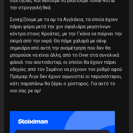
διαιτησίες και θέλουμε να βλέπουμε πάνω-κάτω
την στρογγυλή θεά.
Συνεχίζουμε με τα αμ τα Αγγλάκια, τα οποία έχουν
πάρει φόρα μετά την χυν σφαλιάρα μεγατόνων
κόντρα στους Κροάτες, με την Γκάνα να παίρνει την
σειρά από την ουρά. Θα πάμε χαλαρά με σέιφ
σημειάρα από αυτή την αναμέτρηση που δεν θα
μπορούσε να είναι άλλη, από το Over στα συνολικά
φάουλ του αουτσάιντερ, οι οποίοι θα έχουν πάρει
οδηγίες από τον Σεμένιο να ρίχνουν τον ρυθμό αφού
Πρέμιερ Λιγκ δεν έχουν αγωνιστεί οι περισσότεροι,
κάτι παραπάνω θα ξέρει ο χύσταρος. Για αυτό το
νου σας ρε αμ!