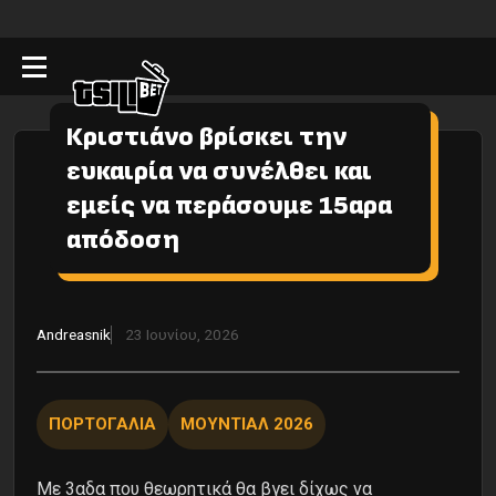
Κριστιάνο βρίσκει την
ευκαιρία να συνέλθει και
εμείς να περάσουμε 15αρα
απόδοση
Andreasnik
23 Ιουνίου, 2026
ΠΟΡΤΟΓΑΛΙΑ
ΜΟΥΝΤΙΑΛ 2026
Με 3αδα που θεωρητικά θα βγει δίχως να