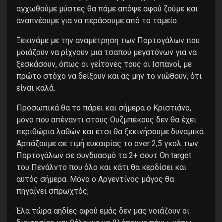
αγχωθούμε μύστες θα πάμε απόψε αφού ζούμε και
αναπνέουμε για να περάσουμε από το ταμείο.
Ξεκινάμε με την αναμέτρηση των Πορτογάλων που
μοιάζουν να ρίχνουν μια τσαπού μεγατόνων για να
ξεσκάσουν, όπως οι γείτονες τους οι Ισπανοί, με
πρώτο στόχο να δείξουν και ας μην το νιώθουν, ότι
είναι καλά.
Προσωπικά θα το πάρει και σήμερα ο Κριστιάνο,
μόνο που απέναντι στους Ουζμπέκους δεν θα έχει
περιθώρια λαθών και έτσι θα ξεκινήσουμε δυναμικά.
Αρπάζουμε σε τιμή ευκαιρίας το over 2,5 γκολ των
Πορτογάλων σε συνδυασμό τα 2+ σουτ On target
του Πενάλντο που όλο και κάτι θα κερδίσει και
αυτός σήμερα. Μόνο ο Αργεντίνος μάγος θα
πηγαίνει σπρωχτός;
Έλα τώρα αηδίες αφού εμάς δεν μας νοιάζουν οι