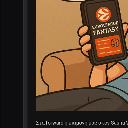
Στα forward η επιμονή μας στον Sasha