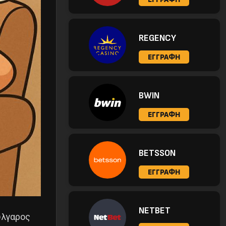
REGENCY
ΕΓΓΡΑΦΗ
BWIN
ΕΓΓΡΑΦΗ
BETSSON
ΕΓΓΡΑΦΗ
NETBET
ύλγαρος