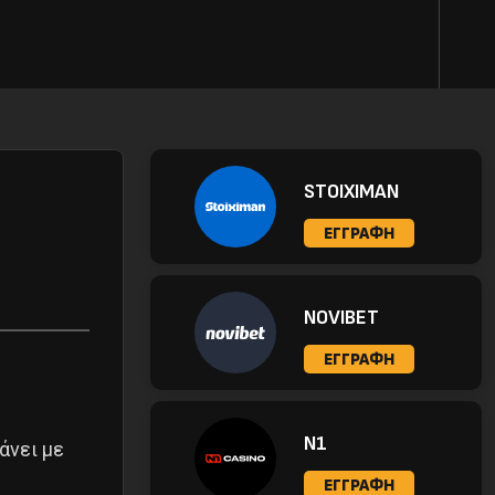
STOIXIMAN
ΕΓΓΡΑΦΗ
NOVIBET
ΕΓΓΡΑΦΗ
N1
άνει με
ΕΓΓΡΑΦΗ