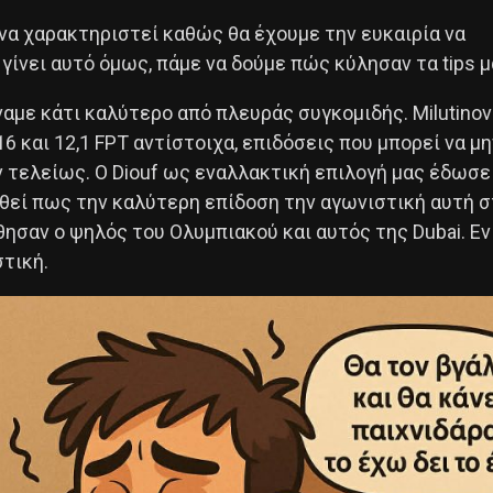
να χαρακτηριστεί καθώς θα έχουμε την ευκαιρία να
γίνει αυτό όμως, πάμε να δούμε πώς κύλησαν τα tips μ
ναμε κάτι καλύτερο από πλευράς συγκομιδής. Milutinov 
6 και 12,1 FPT αντίστοιχα, επιδόσεις που μπορεί να μη
τελείως. Ο Diouf ως εναλλακτική επιλογή μας έδωσε 
ωθεί πως την καλύτερη επίδοση την αγωνιστική αυτή σ
θησαν ο ψηλός του Ολυμπιακού και αυτός της Dubai. Εν 
στική.