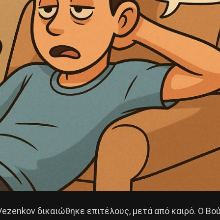
 Vezenkov δικαιώθηκε επιτέλους, μετά από καιρό. Ο Βο