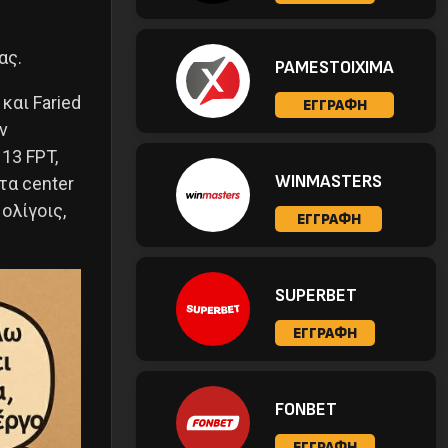
ας.
PAMESTOIXIMA
και Faried
ΕΓΓΡΑΦΗ
ν
13 FPT,
WINMASTERS
τα center
ολίγοις,
ΕΓΓΡΑΦΗ
SUPERBET
ΕΓΓΡΑΦΗ
FONBET
ΕΓΓΡΑΦΗ