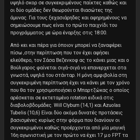
υψηλό σκορ σε συγκεκριμένους παίκτες καθώς και
οι δύο ομάδες δεν θεωρούνται θιασώτες της
άμυνας. Για τους ξεχασιάρηδες και αφηρημένους να
σημειώσουμε πως είναι το πρώτο παιχνίδι του
προγράμματος με ώρα έναρξης στις 18:00.
Από κει και πέρα για όποιον μπορεί να ξαναφέρει
πίσω ,στην περίπτωση που τον έχει αφήσει
ελεύθερο, τον Σάσα Βεζενκοφ ας το κάνει μιας και ο
Βούλγαρος φαίνεται σιγά-σιγά να επανερχεται στα
γνωστά, υψηλά του στάνταρ. Η μόνη αμφιβολία στη
συγκεκριμένη περίπτωση έχει να κάνει με τον χρόνο
που θα τον χρησιμοποιήσει ο Μπαρτζώκας ο οποίος
αρέσκεται σε εκτεταμένο rotation ειδικά στις
διαβολοβδομάδες. Will Clyburn (14,1) και Azuolas
Tubelis (10,6) Είναι δύο ακόμα δυνατές προτάσεις
βασισμένες κυρίως στην φόρμα που διανύουν οι
συγκεκριμένοι καθώς προέρχονται από μία μαγική
16η αγωνιστική με τον πρώτο να έχει 17 μ.ο FPT τα