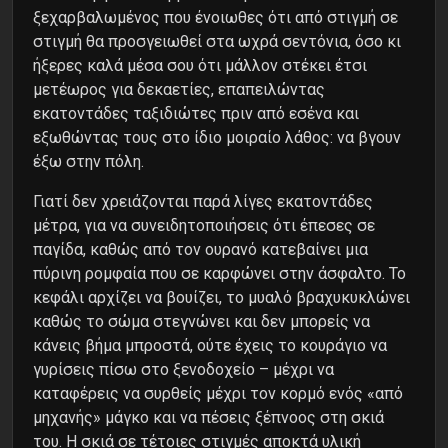
ξεχαρβαλωμένος που ένοιωθες ότι από στιγμή σε
στιγμή θα προσγειωθεί στα ωχρά σεντόνια, όσο κι
ήξερες καλά μέσα σου ότι μάλλον στέκει έτσι
μετέωρος για δεκαετίες, επαπειλώντας
εκατοντάδες ταξιδιώτες πριν από εσένα και
εξωθώντας τους στο ίδιο μοιραίο λάθος: να βγουν
έξω στην πόλη.
Γιατί δεν χρειάζονται παρά λίγες εκατοντάδες
μέτρα, για να συνειδητοποιήσεις ότι έπεσες σε
παγίδα, καθώς από τον ουρανό κατεβαίνει μια
πύρινη ρομφαία που σε καρφώνει στην άσφαλτο. Το
κεφάλι αρχίζει να βουίζει, το μυαλό βραχυκυκλώνει
καθώς το σώμα στεγνώνει και δεν μπορείς να
κάνεις βήμα μπροστά, ούτε έχεις το κουράγιο να
γυρίσεις πίσω στο ξενοδοχείο – μέχρι να
καταφέρεις να συρθείς μέχρι τον κορμό ενός «από
μηχανής» μάγκο και να πέσεις ξέπνοος στη σκιά
του. Η σκιά σε τέτοιες στιγμές αποκτά υλική