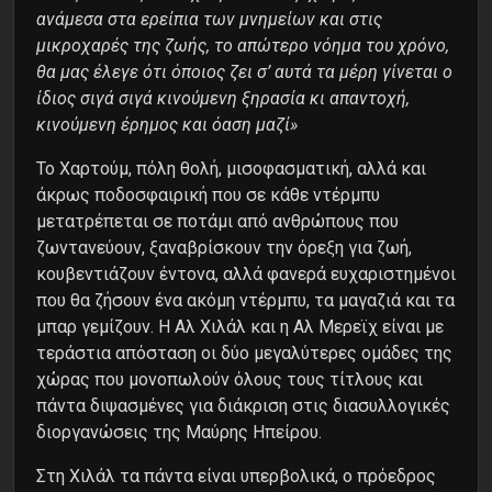
ανάμεσα στα ερείπια των μνημείων και στις
μικροχαρές της ζωής, το απώτερο νόημα του χρόνο,
θα μας έλεγε ότι όποιος ζει σ’ αυτά τα μέρη γίνεται ο
ίδιος σιγά σιγά κινούμενη ξηρασία κι απαντοχή,
κινούμενη έρημος και όαση μαζί»
Το Χαρτούμ, πόλη θολή, μισοφασματική, αλλά και
άκρως ποδοσφαιρική που σε κάθε ντέρμπυ
μετατρέπεται σε ποτάμι από ανθρώπους που
ζωντανεύουν, ξαναβρίσκουν την όρεξη για ζωή,
κουβεντιάζουν έντονα, αλλά φανερά ευχαριστημένοι
που θα ζήσουν ένα ακόμη ντέρμπυ, τα μαγαζιά και τα
μπαρ γεμίζουν. Η Αλ Χιλάλ και η Αλ Μερεϊχ είναι με
τεράστια απόσταση οι δύο μεγαλύτερες ομάδες της
χώρας που μονοπωλούν όλους τους τίτλους και
πάντα διψασμένες για διάκριση στις διασυλλογικές
διοργανώσεις της Μαύρης Ηπείρου.
Στη Χιλάλ τα πάντα είναι υπερβολικά, ο πρόεδρος