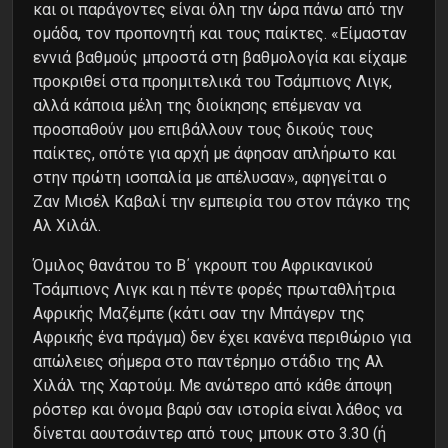
και οι παράγοντες είναι όλη την ώρα πάνω από την
ομάδα, τον προπονητή και τους παίκτες. «Είμασταν
εννιά βαθμούς μπροστά στη βαθμολογία και είχαμε
προκριθεί στα προημιτελικά του Τσάμπιονς Λιγκ,
αλλά κάποια μέλη της διοίκησης επέμεναν να
προσπαθούν μου επιβάλλουν τους δικούς τους
παίκτες, οπότε για αρχή με άφησαν απλήρωτο και
στην πρώτη ισοπαλία με απέλυσαν», αφηγείται ο
Ζαν Μισέλ Καβαλί την εμπειρία του στον πάγκο της
Αλ Χιλάλ.
Όμιλος θανάτου το Β΄ γκρουπ του Αφρικανικού
Τσάμπιονς Λιγκ και η πέντε φορές πρωταθλήτρια
Αφρικής Μαζέμπε (κάτι σαν την Μπάγερν της
Αφρικής ένα πράγμα) δεν έχει κανένα περιθώριο για
απώλειες σήμερα στο παντέρημο στάδιο της Αλ
Χιλάλ της Χαρτούμ. Με ανώτερο από κάθε άποψη
ρόστερ και όνομα βαρύ σαν ιστορία είναι λάθος να
δίνεται αουτσάιντερ από τους μπουκ στο 3.30 (ή