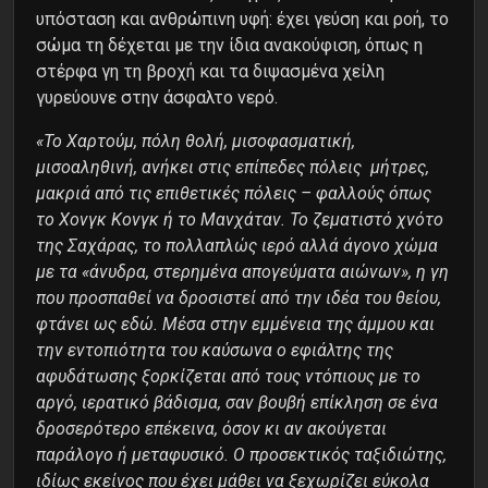
υπόσταση και ανθρώπινη υφή: έχει γεύση και ροή, το
σώμα τη δέχεται με την ίδια ανακούφιση, όπως η
στέρφα γη τη βροχή και τα διψασμένα χείλη
γυρεύουνε στην άσφαλτο νερό.
«Το Χαρτούμ, πόλη θολή, μισοφασματική,
μισοαληθινή, ανήκει στις επίπεδες πόλεις μήτρες,
μακριά από τις επιθετικές πόλεις – φαλλούς όπως
το Χονγκ Κονγκ ή το Μανχάταν. Το ζεματιστό χνότο
της Σαχάρας, το πολλαπλώς ιερό αλλά άγονο χώμα
με τα «άνυδρα, στερημένα απογεύματα αιώνων», η γη
που προσπαθεί να δροσιστεί από την ιδέα του θείου,
φτάνει ως εδώ. Μέσα στην εμμένεια της άμμου και
την εντοπιότητα του καύσωνα ο εφιάλτης της
αφυδάτωσης ξορκίζεται από τους ντόπιους με το
αργό, ιερατικό βάδισμα, σαν βουβή επίκληση σε ένα
δροσερότερο επέκεινα, όσον κι αν ακούγεται
παράλογο ή μεταφυσικό. Ο προσεκτικός ταξιδιώτης,
ιδίως εκείνος που έχει μάθει να ξεχωρίζει εύκολα