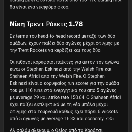
θα είναι ένα νικηφόρο σκορ.
Νίκη
Τρεντ Ρόκετς
1.78
Σε terms του head-to-head record μεταξύ των δύο
ομάδων, έχουν παίξει δύο αγώνες μέχρι στιγμής με
την Trent Rockets να κερδίζει και τους δύο.
Οι πιθανοί κορυφαίοι παίκτες για αυτόν τον αγώνα
είναι οι Stephen Eskinazi από την Welsh Fire και
Shaheen Afridi από την Welsh Fire. Ο Stephen
Eskinazi είναι ο κορυφαίος run scorer για την ομάδα
του με 116 runs στο ενεργητικό του από 5 αγώνες
με average 29 και strike rate 150.64. Ο Shaheen Afridi
έχει παίξει εκπληκτικά με τη νέα μπάλα μέχρι
στιγμής στο τουρνουά καθώς έχει πάρει 6 wickets
από 5 αγώνες με average 16.33 και economy 7.35.
Αλ σαλάμ αλέκουμ, ο Θείος από το Καράτσι