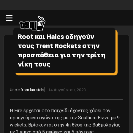
Root και Hales οδηγούν
τους Trent Rockets στην
προσπάθεια για την τρίτη
νίκη τους
Uncle from karatchi
14 Αυγούστου, 2023
Η Fire έρχεται στο παιχνίδι έχοντας χάσει τον
προηγούμενο αγώνα της με την Southern Brave με 9
wickets. Βρίσκονται στην 4η θέση της βαθμολογίας
με 2 νίκες από 5 αγώνες και 5 πόντους.