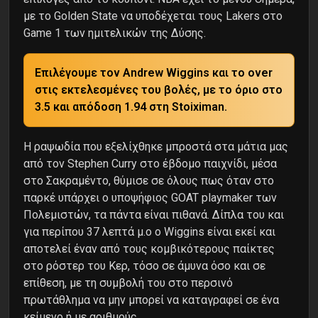
με το Golden State να υποδέχεται τους Lakers στο
Game 1 των ημιτελικών της Δύσης.
Επιλέγουμε τον Andrew Wiggins και το over
στις εκτελεσμένες του βολές, με το όριο στο
3.5 και απόδοση 1.94 στη Stoiximan.
Η ραψωδία που εξελίχθηκε μπροστά στα μάτια μας
από τον Stephen Curry στο έβδομο παιχνίδι, μέσα
στο Σακραμέντο, θύμισε σε όλους πως όταν στο
παρκέ υπάρχει ο υποψήφιος GOAT playmaker των
Πολεμιστών, τα πάντα είναι πιθανά. Δίπλα του και
για περίπου 37 λεπτά μ.ο ο Wiggins είναι εκεί και
αποτελεί έναν από τους κομβικότερους παίκτες
στο ρόστερ του Κερ, τόσο σε άμυνα όσο και σε
επίθεση, με τη συμβολή του στο περσινό
πρωτάθλημα να μην μπορεί να καταγραφεί σε ένα
κείμενο ή με αριθμούς.