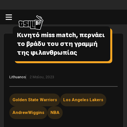
Κινητό miss match, περνάει
το βράδυ του στη γραμμή
της φιλανθρωπίας
Lithuanos
2 Μαΐου, 2023
Golden State Warriors
Los Angeles Lakers
AndrewWiggins
NBA