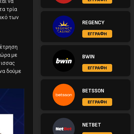
και να
τα τρία
λικό των
REGENCY
ΕΓΓΡΑΦΗ
μέτρηση
τώρα με
BWIN
τισσας
ΕΓΓΡΑΦΗ
 να δούμε
BETSSON
ΕΓΓΡΑΦΗ
NETBET