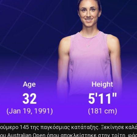
 νούμερο 145 της παγκόσμιας κατάταξης. Ξεκίνησε καλ
του Australian Open όπου αποκλείστηκε στην τρίτη φά