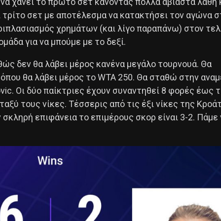
 να χάνει το πρώτο σετ κάνοντας πολλά αβίαστα λάθη 
ι τρίτο σετ με αποτέλεσμα να κατακτήσει τον αγώνα σ
τριπλασιασμός χρημάτων (και λίγο παραπάνω) στον τε
μάδα για να μπούμε με το δεξί.
ώς δεν θα λάβει μέρος κανένα μεγάλο τουρνουά. Θα
όπου θα λάβει μέρος το WTA 250. Θα σταθώ στην ανα
novic. Οι δύο παίκτριες έχουν συναντηθεί 8 φορές έως 
εταξύ τους νίκες. Τέσσερις από τις έξι νίκες της Κροά
 σκληρή επιφάνεια το επιμέρους σκορ είναι 3-2. Πάμε