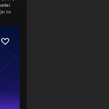
ρεθεί
ξει το