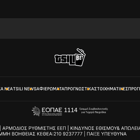
ΚΑ ΝΕΑ
TSILI NEWS
ΑΦΙΕΡΩΜΑΤΑ
ΠΡΟΓΝΩΣΤΙΚΑ
ΣΤΟΙΧΗΜΑΤΙΚΕΣ
ΠΡΟΓ