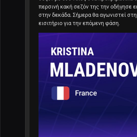
περσινή κακή σεζόν της την οδήγησε ε
στην δεκάδα. Σήμερα θα αγωνιστεί στη
εισιτήριο για την επόμενη φάση.