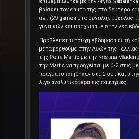
επιβεβαιώθηκε με την Aryna Sabalenka
βρίσκει τον εαυτό της στο δεύτερο κα
σετ (29 games στο σύνολο). Εύκολος 
γυναικών και προχωράμε στην νέα εβδο
Προβλέπεται ήσυχη εβδομάδα αυτή καθ
μεταφερθούμε στην Λυών της Γαλλίας 
της Petra Martic με την Kristina Mlade
την Martic να προηγείται με 6-2 στις μ
πραγματοποιήθηκαν στα 2 σετ και στην
λίγο αναλυτικότερα τις παίκτριες.