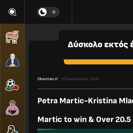
Δύσκολο εκτός 
GkavmanJr
30 Ιανουαρίου, 2023
Petra Martic-Kristina Mla
Martic to win & Over 20.