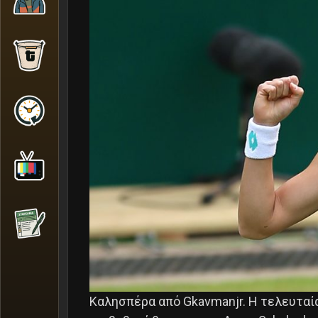
Καλησπέρα από Gkavmanjr. Η τελευταί