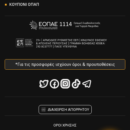
ΚΟΥΠΟΝΙ ΟΠΑΠ
*Για τις προσφορές ισχύουν όροι & προυποθέσεις
ΔΙΑΧΕΙΡΙΣΗ ΑΠΟΡΡΗΤΟΥ
ΟΡΟΙ ΧΡΗΣΗΣ