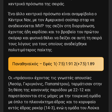
κεντρικά πρόσωπα της σειράς.
Ένα άλλο κεντρικό πρόσωπο είναι αναμφίβολα ο
Κέντρικ Ναν, με τον Αμερικανό σούπερ σταρ να
αναδεικνύεται MVP της σεζόν στη διοργάνωση,
έχοντας ήδη κερδίσει και το βραβείο του πρώτου
σκόρερ και φυσικά θέλει να δείξει σε αυτή τη σειρά
τους λόγους για τους οποίους αναδείχθηκε
πολυτιμότερος παίκτης.
Παναθηναϊκός – Εφές 1(-7.5):1.91 2(+7.5):1.89
Οι «πράσινοι» έχοντας τις γνωστές απουσίες
(Λεσόρ, Γκριγκόνις, Παπαπέτρου), τερμάτισαν στην
3η θέση της κανονικής περιόδου με 22-12 και
παρατάσσονται στις μάχες με την τουρκική ομάδα
με όπλο το πλεονέκτημα έδρας και το κορυφαίο
εντός έδρας ρεκόρ (14-3), ενώ η ομάδα του Λούκα