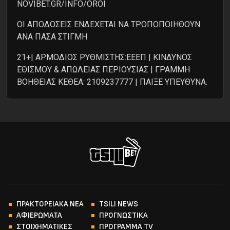
NOVIBET.GR/INFO/OROI
ΟΙ ΑΠΟΔΟΣΕΙΣ ΕΝΔΕΧΕΤΑΙ ΝΑ ΤΡΟΠΟΠΟΙΗΘΟΥΝ
ΑΝΑ ΠΑΣΑ ΣΤΙΓΜΗ
21+| ΑΡΜΟΔΙΟΣ ΡΥΘΜΙΣΤΗΣ:ΕΕΕΠ | ΚΙΝΔΥΝΟΣ
ΕΘΙΣΜΟΥ & ΑΠΩΛΕΙΑΣ ΠΕΡΙΟΥΣΙΑΣ | ΓΡΑΜΜΗ
ΒΟΗΘΕΙΑΣ ΚΕΘΕΑ: 2109237777 | ΠΑΙΞΕ ΥΠΕΥΘΥΝΑ.
ΠΡΑΚΤΟΡΕΙΑΚΑ ΝΕΑ
TSILI NEWS
ΑΦΙΕΡΩΜΑΤΑ
ΠΡΟΓΝΩΣΤΙΚΑ
ΣΤΟΙΧΗΜΑΤΙΚΕΣ
ΠΡΟΓΡΑΜΜΑ TV