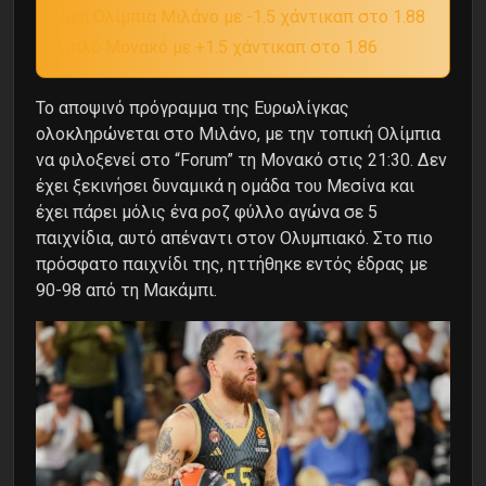
Νίκη Ολίμπια Μιλάνο με -1.5 χάντικαπ στο 1.88
Διπλό Μονακό με +1.5 χάντικαπ στο 1.86
Το αποψινό πρόγραμμα της Ευρωλίγκας
ολοκληρώνεται στο Μιλάνο, με την τοπική Ολίμπια
να φιλοξενεί στο “Forum” τη Μονακό στις 21:30. Δεν
έχει ξεκινήσει δυναμικά η ομάδα του Μεσίνα και
έχει πάρει μόλις ένα ροζ φύλλο αγώνα σε 5
παιχνίδια, αυτό απέναντι στον Ολυμπιακό. Στο πιο
πρόσφατο παιχνίδι της, ηττήθηκε εντός έδρας με
90-98 από τη Μακάμπι.