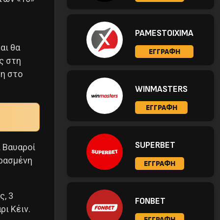
PAMESTOIXIMA
αι θα
ΕΓΓΡΑΦΗ
ς στη
νη στο
WINMASTERS
ΕΓΓΡΑΦΗ
SUPERBET
ι Βαυαροί
ερασμένη
ΕΓΓΡΑΦΗ
ς, 3
FONBET
ρι Κέιν.
ΕΓΓΡΑΦΗ