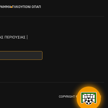
ΡΑΜΜΑ TV
ΚΟΥΠΟΝΙ ΟΠΑΠ
COPYRIGHT © 2026 Tsilibet.GR