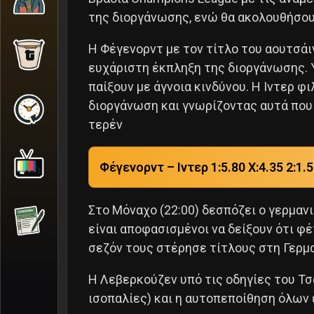
της διοργάνωσης, ενώ θα ακολουθήσου
Η Φέγενορντ με τον τίτλο του αουτσάιν
ευχάριστη έκπληξη της διοργάνωσης. Υ
παίξουν με άγνοια κινδύνου. Η Ιντερ φ
διοργάνωση και γνωρίζοντας αυτά που
τερέν
Φέγενορντ – Ιντερ 1:5.80 Χ:4.35 2:1.
Στο Μόναχο (22:00) δεσπόζει ο γερμαν
είναι αποφασισμένοι να δείξουν ότι φ
σεζόν τους στέρησε τίτλους στη Γερμα
Η Λεβερκούζεν υπό τις οδηγίες του Τσά
ισοπαλίες) και η αυτοπεποίθηση όλων ε