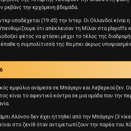
ν ρεβάνς την ερχόμενη βδομάδα.
τερ υποδέχεται (19:45) την Ιντερ. Οι Ολλανδοί είναι η
πενθυμίζουμε ότι απέκλεισαν τη Μίλαν στα playoffs κ
ιλοδοξεί φέτος να φτάσει μέχρι το τέλος της διαδρομή
 έπαθε η συμπολίτισσά της θα μπει άκρως υποψιασμέ
56
ικός εμφύλιο ανάμεσα σε Μπάγερν και Λεβερκούζεν. Ο
έτος είναι το αφεντικό κόντρα σε μια ομάδα που την π
νία.
μπι Αλόνσο δεν έχει ηττηθεί από την Μπάγερν (3 νίκε
ίναι στο ζενίθ όταν αντιμετωπίζουν την παρέα του Χά