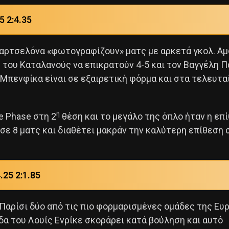
5 2:4.35
παρτσελόνα «φωτογραφίζουν» ματς με αρκετά γκολ. Α
 του Καταλανούς να επικρατούν 4-5 και τον Βαγγέλη Π
 Μπενφίκα είναι σε εξαιρετική φόρμα και στα τελευτα
η
 Phase στη 2
θέση και το μεγάλο της όπλο ήταν η επί
 σε 8 ματς και διαθέτει μακράν την καλύτερη επίθεση 
25 2:1.85
Παρίσι δύο από τις πιο φορμαρισμένες ομάδες της Ευ
άδα του Λουίς Ενρίκε σκοράρει κατά βούληση και αυτό