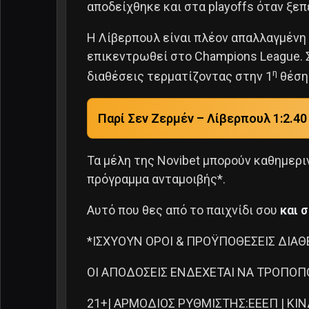
αποδείχθηκε και στα playoffs όταν ξεπ
Η Λίβερπουλ είναι πλέον απαλλαγμένη 
επικεντρωθεί στο Champions League. Σ
η
διαθέσεις τερματίζοντας στην 1
θέση 
Παρί Σεν Ζερμέν – Λίβερπουλ 1:2.40 
Τα μέλη της Novibet μπορούν καθημερι
πρόγραμμα ανταμοιβής*.
Αυτό που θες από το παιχνίδι σου
και 
*ΙΣΧΥΟΥΝ ΟΡΟΙ & ΠΡΟΫΠΟΘΕΣΕΙΣ ΔΙΑΘ
ΟΙ ΑΠΟΔΟΣΕΙΣ ΕΝΔΕΧΕΤΑΙ ΝΑ ΤΡΟΠΟΠ
21+| ΑΡΜΟΔΙΟΣ ΡΥΘΜΙΣΤΗΣ:ΕΕΕΠ | ΚΙ