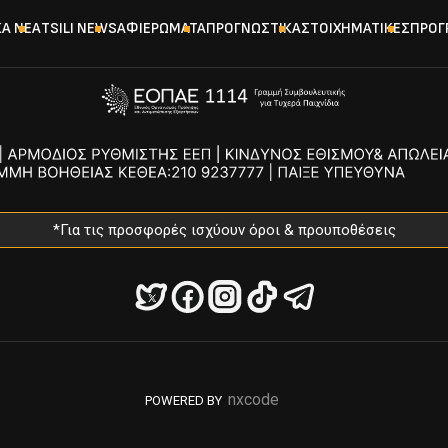
ΚΑ ΝΕΑ
TSILI NEWS
ΑΦΙΕΡΩΜΑΤΑ
ΠΡΟΓΝΩΣΤΙΚΑ
ΣΤΟΙΧΗΜΑΤΙΚΕΣ
ΠΡΟΓ
*Για τις προσφορές ισχύουν όροι & προυποθέσεις
nxcode
POWERED BY