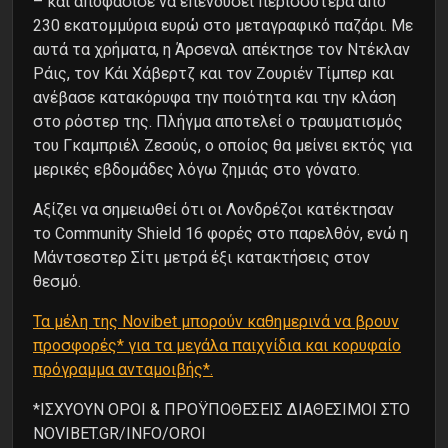
– και αποφάσισε να επενδύσει περισσότερα από
230 εκατομμύρια ευρώ στο μεταγραφικό παζάρι. Με
αυτά τα χρήματα, η Άρσεναλ απέκτησε τον Ντέκλαν
Ράις, τον Κάι Χάβερτζ και τον Ζουριέν Τίμπερ και
ανέβασε κατακόρυφα την ποιότητα και την κλάση
στο ρόστερ της. Πλήγμα αποτελεί ο τραυματισμός
του Γκαμπριέλ Ζεσούς, ο οποίος θα μείνει εκτός για
μερικές εβδομάδες λόγω ζημιάς στο γόνατο.
Αξίζει να σημειωθεί ότι οι Λονδρέζοι κατέκτησαν
το Community Shield 16 φορές στο παρελθόν, ενώ η
Μάντσεστερ Σίτι μετρά έξι κατακτήσεις στον
θεσμό.
Τα μέλη της Novibet μπορούν καθημερινά να βρουν
προσφορές* για τα μεγάλα παιχνίδια και κορυφαίο
πρόγραμμα ανταμοιβής*.
*ΙΣΧΥΟΥΝ ΟΡΟΙ & ΠΡΟΫΠΟΘΕΣΕΙΣ ΔΙΑΘΕΣΙΜΟΙ ΣΤΟ
NOVIBET.GR/INFO/OROI