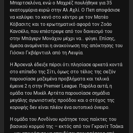
Μπαρτσελόνα, ενώ ο Μαχρέζ πουλήθηκε για 35
εκατομμύρια ευρώ στην Αλ Αχλί. Ο Πεπ αποφάσισε
να καλύψει το κενό στο κέντρο με τον Ματέο
Κόβασιτς και το ερωτηματικό αφορά τον Ζοάο
Κανσέλο, που επέστρεψε από τον δανεισμό του
στην Μπάγερν Μονάχου μέχρι να… φύγει. Επίσης,
άμεσα αναμένεται η ανακοίνωση της απόκτησης του
Γιόσκο Γκβάρντιολ από τη Λειψία.
Η Άρσεναλ έδειξε πέρσι ότι πλησίασε αρκετά κοντά
στο επίπεδο της Σίτι, όμως στο τέλος της σεζόν
παρουσίασε μαζεμένα προβλήματα και τελικά
έμεινε 2 η στην Premier League. Παρόλα αυτά, η
ομάδα του Μικέλ Αρτέτα παρουσίασε σημάδια
μεγάλης αγωνιστικής προόδου και ο στόχος της
κορυφής δεν είναι πλέον ένα ουτοπικό όνειρο.
Η ομάδα του Λονδίνου κράτησε τους παίκτες του
βασικού κορμού της – εκτός από τον Γκρανίτ Τσάκα