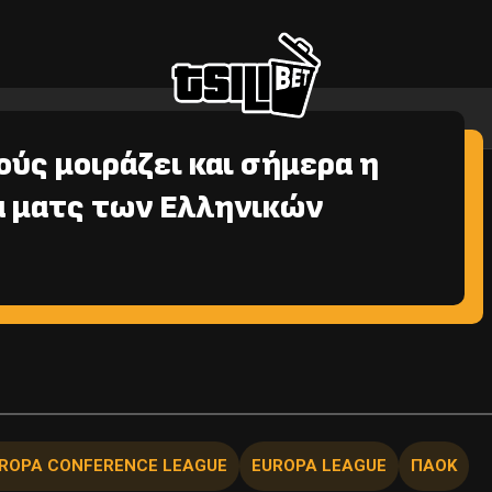
ούς μοιράζει και σήμερα η
τα ματς των Ελληνικών
ROPA CONFERENCE LEAGUE
EUROPA LEAGUE
ΠΑΟΚ