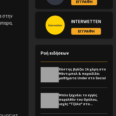
ΕΓΓΡΑΦΗ
α στην
INTERWETTEN
μπαρα,
ΕΓΓΡΑΦΗ
Ροή ειδήσεων
Χάστης βγάζει 1k χάρη στο
Μέντιμπολ & παραδίδει
μαθήματα Under στο Social
Μπλε ξεχνάει το εγγύς
παρελθόν του Θρύλου,
ιαχές ”Τζόλε” στο
Καραϊσκάκης