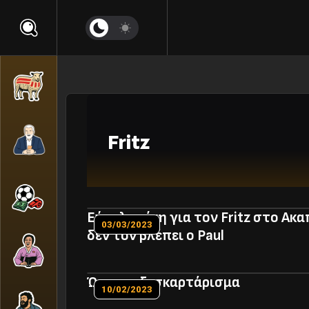
Fritz
Εύκολη νίκη για τον Fritz στο Ακ
03/03/2023
δεν τον βλέπει ο Paul
Ώρα για ξεσκαρτάρισμα
10/02/2023