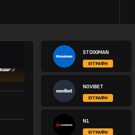
STOIXIMAN
ΕΓΓΡΑΦΗ
NOVIBET
ΕΓΓΡΑΦΗ
N1
ΕΓΓΡΑΦΗ