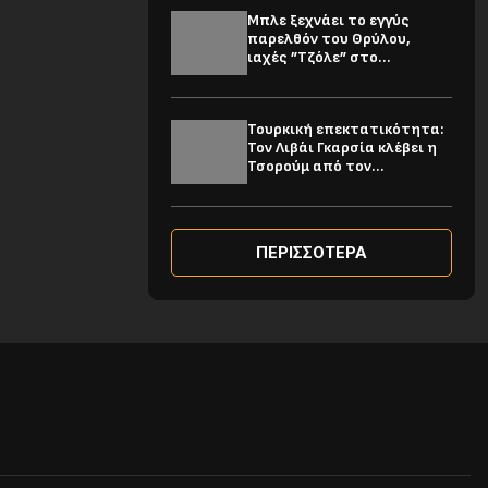
Μπλε ξεχνάει το εγγύς
παρελθόν του Θρύλου,
ιαχές ”Τζόλε” στο
Καραϊσκάκης
Τουρκική επεκτατικότητα:
Τον Λιβάι Γκαρσία κλέβει η
Τσορούμ από τον
Παναθηναϊκό
ΠΕΡΙΣΣΟΤΕΡΑ