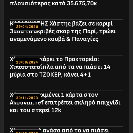
πλουσιότερος κατά 35.675,70κ
KAΡΑΓΚΙΟΖΗΣ Χάστης βάζει σε καρφί
29/04/2026
3άδα το ακριβές σκορ της Παρί, τρώει
αναμενόμενο κουβά & Παναγίες
Χάστης σοκάρει το Πρακτορείο:
23/09/2024
Χιλιοστά δίπλα από τα να πιάσει 14
μύρια στο ΤΖΟΚΕΡ, κάνει 4+1
Xάστης περιμένει 1 κάρτα στον
30/11/2023
Ακούνια, ref επιτρέπει σκληρό παιχνίδι
και του στερεί 12k
Χάστης μιά ανάσα από το να πιάσει