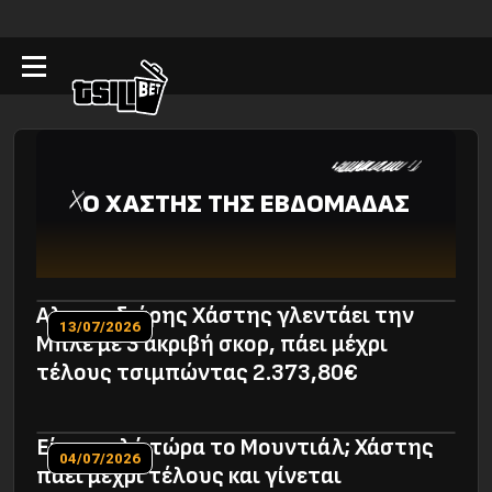
Ο ΧΑΣΤΗΣ ΤΗΣ ΕΒΔΟΜΑΔΑΣ
Αλεπουδιάρης Xάστης γλεντάει την
13/07/2026
Μπλε με 3 ακριβή σκορ, πάει μέχρι
τέλους τσιμπώντας 2.373,80€
Είναι καλό τώρα το Μουντιάλ; Χάστης
04/07/2026
πάει μέχρι τέλους και γίνεται