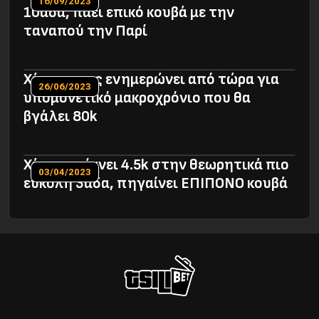
16/09/2023
10άδα, πάει επικό κουβά με την
ταναπού την Παρί
Χάστης μας ενημερώνει από τώρα για
26/06/2023
υπομονετικό μακροχρόνιο που θα
βγάλει 80k
Χάστης ρίχνει 4.5k στην θεωρητικά πιο
03/04/2023
εύκολη 3άδα, πηγαίνει ΕΠΙΠΟΝΟ κουβά