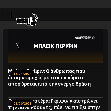
ΜΠΛΕΙΚ ΓΚΡΙΦΙΝ
Μπλέικ Γκρίφιν: O άνθρωπος που
16/04/2024
έπαιρνε ψυχές με τα καρφώματα
αποσύρεται από την ενεργό δράση
Πρότυπο πατέρα: Γκρίφιν γκαστρώνει
01/06/2023
την Λάνα Ρόουντς, πάει να παίξει στην