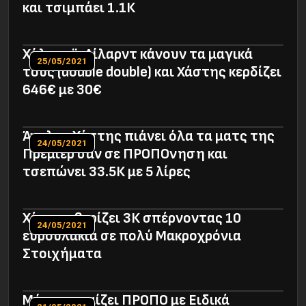
και τσιμπάει 1.1Κ
Χόλιντεϊ-Λίλαρντ κάνουν τα μαγικά
25/05/2021
τους (double double) και Χάστης κερδίζει
646€ με 30€
Άγγλος Χάστης πιάνει όλα τα ματς της
24/05/2021
Πρέμιερ σαν σε ΠΡΟΠΟνηση και
τσεπώνει 33.5Κ με 5 λίρες
Χάστης θερίζει 3Κ σπέρνοντας 10
24/05/2021
ευρουλάκια σε πολύ Μακροχρόνια
Στοιχήματα
Μύστης παίζει ΠΡΟΠΟ με Ειδικά