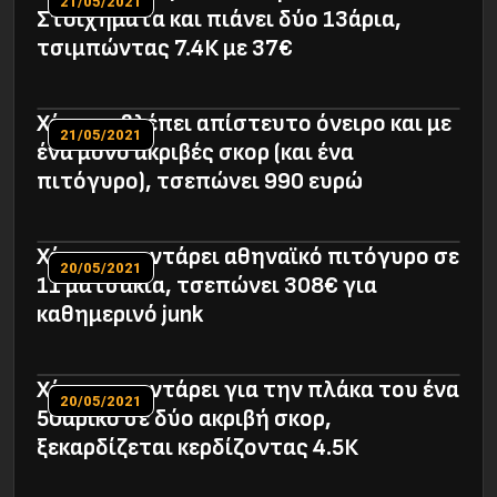
21/05/2021
Στοιχήματα και πιάνει δύο 13άρια,
τσιμπώντας 7.4Κ με 37€
Χάστης βλέπει απίστευτο όνειρο και με
21/05/2021
ένα μόνο ακριβές σκορ (και ένα
πιτόγυρο), τσεπώνει 990 ευρώ
Χάστης ποντάρει αθηναϊκό πιτόγυρο σε
20/05/2021
11 ματσάκια, τσεπώνει 308€ για
καθημερινό junk
Χάστης ποντάρει για την πλάκα του ένα
20/05/2021
50άρικο σε δύο ακριβή σκορ,
ξεκαρδίζεται κερδίζοντας 4.5Κ