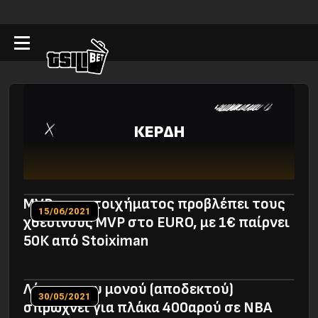
ΚΕΡΔΗ
MVP του στοιχήματος προβλέπει τους
15/06/2021
χθεσινούς MVP στο EURO, με 1€ παίρνει
50Κ από Stoiximan
Λάτρης του μονού (αποδεκτού)
30/05/2021
σπρώχνει για πλάκα 400αρού σε NBA