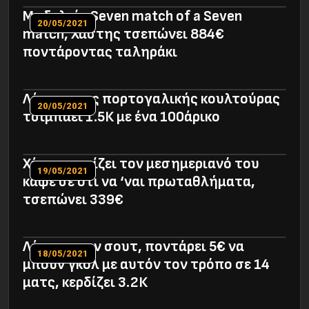
Με δελτίο Seven match of a Seven
20/05/2021
match, Χάστης τσεπώνει 884€
ποντάροντας ταληράκι
Λάτρης της πορτογαλικής κουλτούρας
20/05/2021
τσιμπάει 1.5Κ με ένα 100άρικο
Χάστης παίζει τον μεσημεριανό του
19/05/2021
καφέ σε ότι να ‘ναι πρωταθλήματα,
τσεπώνει 339€
Λάτρης των σουτ, ποντάρει 5€ να
18/05/2021
μπουν γκολ με αυτόν τον τρόπο σε 14
ματς, κερδίζει 3.2Κ