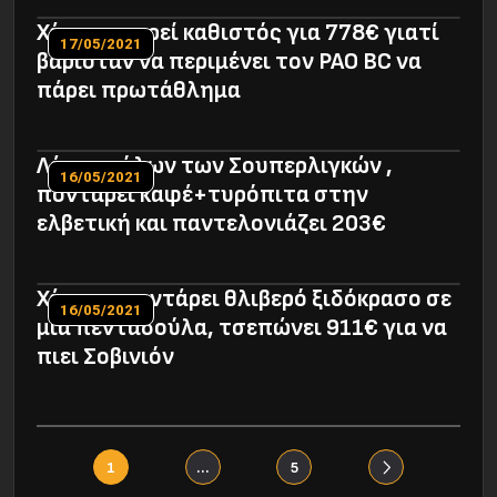
Χάστης ουρεί καθιστός για 778€ γιατί
17/05/2021
βαριόταν να περιμένει τον PAO BC να
πάρει πρωτάθλημα
Λάτρης όλων των Σουπερλιγκών ,
16/05/2021
ποντάρει καφέ+τυρόπιτα στην
ελβετική και παντελονιάζει 203€
Χάστης ποντάρει θλιβερό ξιδόκρασο σε
16/05/2021
μια πενταδούλα, τσεπώνει 911€ για να
πιει Σοβινιόν
1
…
5