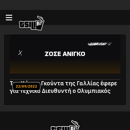
ΖΟΣΕ ΑΝΙΓΚΟ
Toν Κώστα Γκούντα της Γαλλίας έφερε
22/09/2022
για Τεχνικό Διευθυντή ο Ολυμπιακός