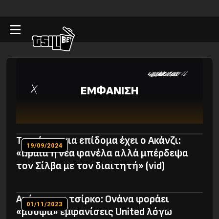
ΕΜΦΑΝΙΣΗ
Τα φόντα για επίδομα έχει ο Ακάνζι:
19/09/2024
«Ωραία η νέα φανέλα αλλά μπέρδεψα
τον Σίλβα με τον διαιτητή» (vid)
Απίστευτο τσίρκο: Oνάνα φοράει
01/11/2023
«μούφα» εμφανίσεις United λόγω