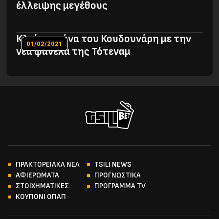
έλλειψης μεγέθους
Κλαίει η μάνα του Κουδουνάρη με την
01/02/2021
νέα φανέλα της Τότεναμ
ΠΡΑΚΤΟΡΕΙΑΚΑ ΝΕΑ
TSILI NEWS
ΑΦΙΕΡΩΜΑΤΑ
ΠΡΟΓΝΩΣΤΙΚΑ
ΣΤΟΙΧΗΜΑΤΙΚΕΣ
ΠΡΟΓΡΑΜΜΑ TV
ΚΟΥΠΟΝΙ ΟΠΑΠ