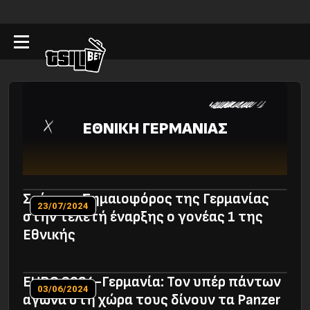
ΕΘΝΙΚΗ ΓΕΡΜΑΝΙΑΣ
Σρέντερ: Σημαιοφόρος της Γερμανίας
23/07/2024
στην τελετή έναρξης o γονέας 1 της
Εθνικής
EURO 2024-Γερμανία: Τον υπέρ πάντων
03/06/2024
αγώνα στη χώρα τους δίνουν τα Panzer