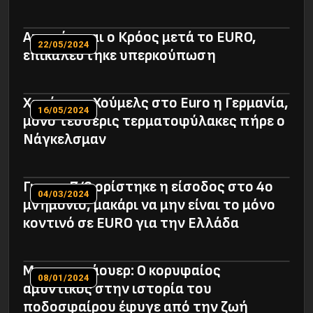
Αποσύρεται ο Κρόος μετά το EURO,
22/05/2024
επικαλέστηκε υπερκούπωση
Xωρίς τον Χούμελς στο Euro η Γερμανία,
16/05/2024
μόνο τέσσερις τερματοφύλακες πήρε ο
Νάγκελσμαν
Για τις 7/6 ορίστηκε η είσοδος στο 4ο
04/03/2024
μνημόνιο, μακάρι να μην είναι το μόνο
κοντινό σε EURO για την Ελλάδα
Μπεκενμπάουερ: Ο κορυφαίος
08/01/2024
αμυντικός στην ιστορία του
ποδοσφαίρου έφυγε από την ζωή