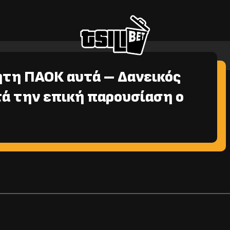
τη ΠΑΟΚ αυτά – Δανεικός
τά την επική παρουσίαση ο