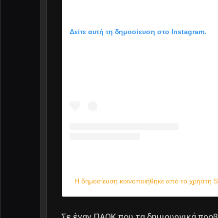
Δείτε αυτή τη δημοσίευση στο Instagram.
Η δημοσίευση κοινοποιήθηκε από το χρήστη S
Σε έναν ΠΑΟΚ που τα δημιουργικά προβλ