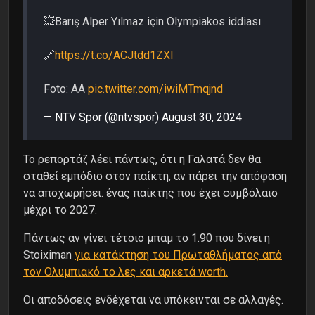
💥Barış Alper Yılmaz için Olympiakos iddiası
🔗
https://t.co/ACJtdd1ZXI
Foto: AA
pic.twitter.com/iwiMTmqjnd
— NTV Spor (@ntvspor)
August 30, 2024
Το ρεπορτάζ λέει πάντως, ότι η Γαλατά δεν θα
σταθεί εμπόδιο στον παίκτη, αν πάρει την απόφαση
να αποχωρήσει. ένας παίκτης που έχει συμβόλαιο
μέχρι το 2027.
Πάντως αν γίνει τέτοιο μπαμ το 1.90 που δίνει η
Stoiximan
για κατάκτηση του Πρωταθλήματος από
τον Ολυμπιακό το λες και αρκετά worth.
Oι αποδόσεις ενδέχεται να υπόκεινται σε αλλαγές.