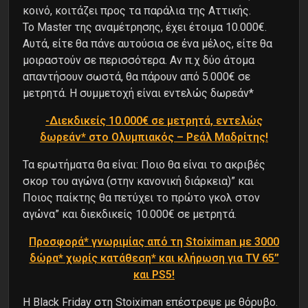
κοινό, κοιτάζει προς τα παράλια της Αττικής.
Το Master της αναμέτρησης, έχει έτοιμα 10.000€.
Αυτά, είτε θα πάνε αυτούσια σε ένα μέλος, είτε θα
μοιραστούν σε περισσότερα. Αν π.χ δύο άτομα
απαντήσουν σωστά, θα πάρουν από 5.000€ σε
μετρητά. Η συμμετοχή είναι εντελώς δωρεάν*
-Διεκδικείς 10.000€ σε μετρητά, εντελώς
δωρεάν* στο Ολυμπιακός – Ρεάλ Μαδρίτης!
Τα ερωτήματα θα είναι: Ποιο θα είναι το ακριβές
σκορ του αγώνα (στην κανονική διάρκεια)” και
Ποιος παίκτης θα πετύχει το πρώτο γκολ στον
αγώνα” και διεκδικείς 10.000€ σε μετρητά.
Προσφορά* γνωριμίας από τη Stoiximan με 3000
δώρα* χωρίς κατάθεση* και
κλήρωση για ΤV 65’’
και PS5!
H Black Friday στη Stoiximan επέστρεψε με θόρυβο.