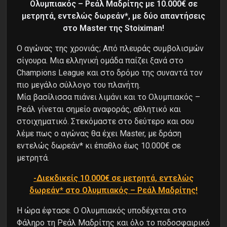
Ολυμπιακός – Ρεάλ Μαδρίτης με 10.000€ σε
μετρητά, εντελώς δωρεάν*, με δύο απαντήσεις
στο Master της Stoiximan!
Ο αγώνας της χρονιάς; Από πλευράς συμβολισμών
σίγουρα. Μια ελληνική ομάδα παίζει ξανά στο
Champions League και στο δρόμο της συναντά τον
πιο μεγάλο σύλλογο του πλανήτη.
Μία βασίλισσα πιάνει λιμάνι και το Ολυμπιακός –
Ρεάλ γίνεται σημείο αναφοράς, αθλητικό και
στοιχηματικό. Στεκόμαστε στο δεύτερο και σου
λέμε πως ο αγώνας θα έχει Master, με δράση
εντελώς δωρεάν* κι έπαθλο έως 10.000€ σε
μετρητά.
-Διεκδικείς 10.000€ σε μετρητά, εντελώς
δωρεάν* στο Ολυμπιακός – Ρεάλ Μαδρίτης!
Η ώρα έφτασε. Ο Ολυμπιακός υποδέχεται στο
Φάληρο τη Ρεάλ Μαδρίτης και όλο το ποδοσφαιρικό