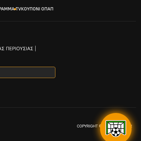
ΡΑΜΜΑ TV
ΚΟΥΠΟΝΙ ΟΠΑΠ
COPYRIGHT © 2026 Tsilibet.GR