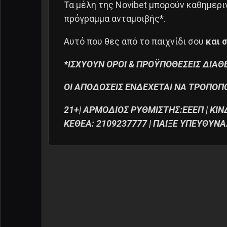
Τα μέλη της Novibet μπορούν καθημερι
πρόγραμμα ανταμοιβής*.
Αυτό που θες από το παιχνίδι σου
και 
*ΙΣΧΥΟΥΝ ΟΡΟΙ & ΠΡΟΫΠΟΘΕΣΕΙΣ ΔΙΑΘΕ
ΟΙ ΑΠΟΔΟΣΕΙΣ ΕΝΔΕΧΕΤΑΙ ΝΑ ΤΡΟΠΟΠ
21+| ΑΡΜΟΔΙΟΣ ΡΥΘΜΙΣΤΗΣ:ΕΕΕΠ | ΚΙ
ΚΕΘΕΑ: 2109237777 | ΠΑΙΞΕ ΥΠΕΥΘΥΝΑ