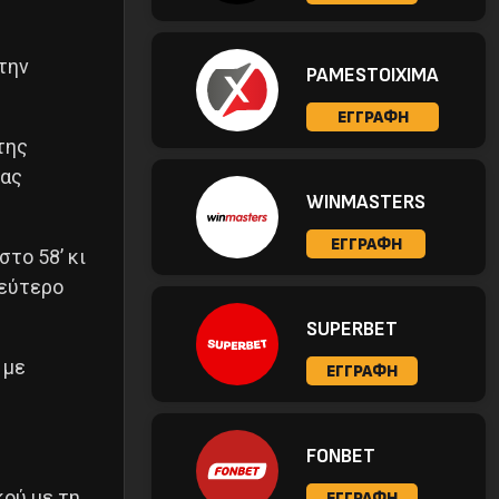
την
PAMESTOIXIMA
ΕΓΓΡΑΦΗ
της
ίας
WINMASTERS
ΕΓΓΡΑΦΗ
το 58’ κι
δεύτερο
SUPERBET
 με
ΕΓΓΡΑΦΗ
FONBET
κού με τη
ΕΓΓΡΑΦΗ