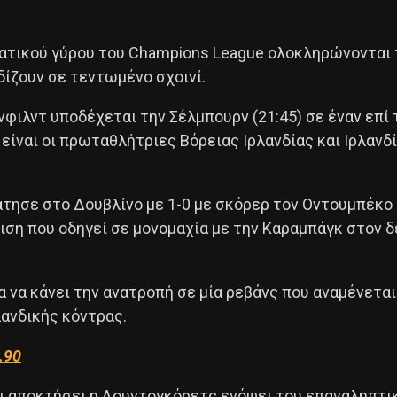
ατικού γύρου του Champions League ολοκληρώνονται 
δίζουν σε τεντωμένο σχοινί.
νφιλντ υποδέχεται την Σέλμπουρν (21:45) σε έναν επί 
ίναι οι πρωταθλήτριες Βόρειας Ιρλανδίας και Ιρλανδ
ησε στο Δουβλίνο με 1-0 με σκόρερ τον Οντουμπέκο σ
ιση που οδηγεί σε μονομαχία με την Καραμπάγκ στον 
α να κάνει την ανατροπή σε μία ρεβάνς που αναμένεται
ανδικής κόντρας.
.90
ει αποκτήσει η Λουντογκόρετς ενόψει του επαναληπτι