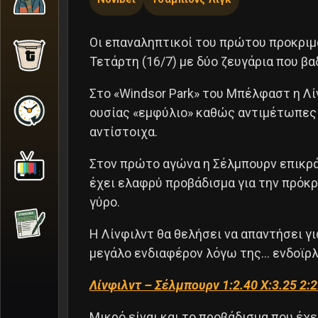
Οι επαναληπτικοί του πρώτου προκριμ
Τετάρτη (16/7) με δύο ζευγάρια που βα
Στο «Windsor Park» του Μπέλφαστ η Λί
ουσίας «εμφύλιο» καθώς αντιμέτωπες ε
αντίστοιχα.
Στον πρώτο αγώνα η Σέλμπουρν επικράτ
έχει ελαφρύ προβάδισμα για την πρόκρ
γύρο.
Η Λίνφιλντ θα θελήσει να απαντήσει γι
μεγάλο ενδιαφέρον λόγω της… ενδοϊρλ
Λίνφιλντ – Σέλμπουρν 1:2.40 X:3.25 2:2
Μικρό είναι και το προβάδισμα που έχ