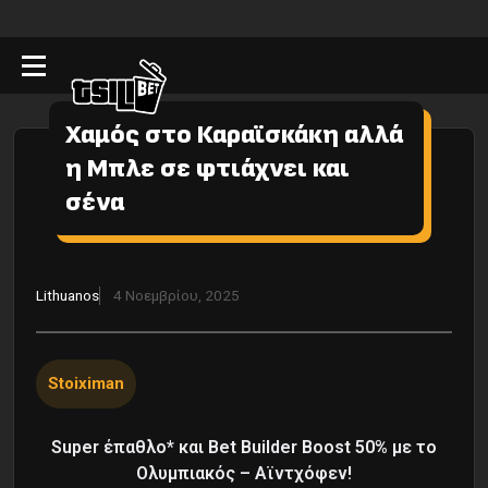
Χαμός στο Καραϊσκάκη αλλά
η Μπλε σε φτιάχνει και
σένα
Lithuanos
4 Νοεμβρίου, 2025
Stoiximan
Super έπαθλο* και Bet Builder Boost 50% με το
Ολυμπιακός – Αϊντχόφεν!