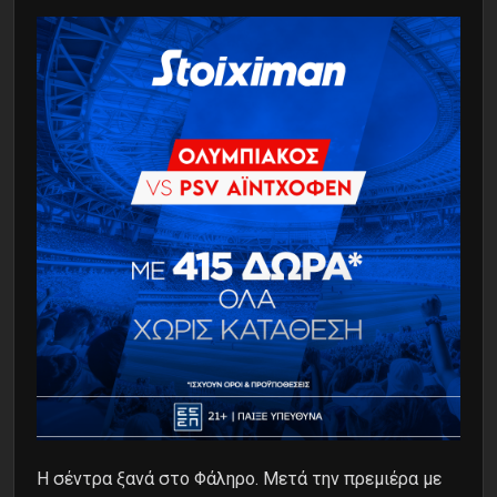
Η σέντρα ξανά στο Φάληρο. Μετά την πρεμιέρα με