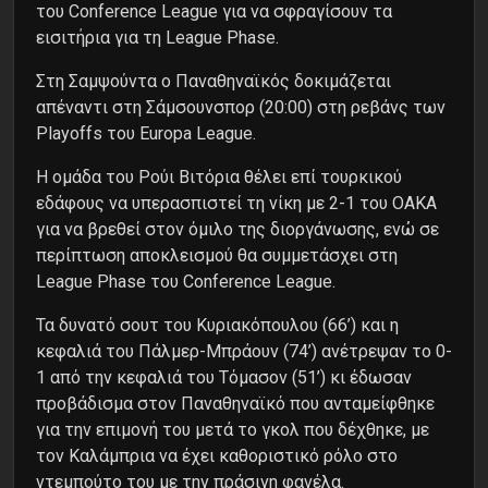
του Conference League για να σφραγίσουν τα
εισιτήρια για τη League Phase.
Στη Σαμψούντα ο Παναθηναϊκός δοκιμάζεται
απέναντι στη Σάμσουνσπορ (20:00) στη ρεβάνς των
Playoffs του Europa League.
Η ομάδα του Ρούι Βιτόρια θέλει επί τουρκικού
εδάφους να υπερασπιστεί τη νίκη με 2-1 του ΟΑΚΑ
για να βρεθεί στον όμιλο της διοργάνωσης, ενώ σε
περίπτωση αποκλεισμού θα συμμετάσχει στη
League Phase του Conference League.
Τα δυνατό σουτ του Κυριακόπουλου (66’) και η
κεφαλιά του Πάλμερ-Μπράουν (74’) ανέτρεψαν το 0-
1 από την κεφαλιά του Τόμασον (51’) κι έδωσαν
προβάδισμα στον Παναθηναϊκό που ανταμείφθηκε
για την επιμονή του μετά το γκολ που δέχθηκε, με
τον Καλάμπρια να έχει καθοριστικό ρόλο στο
ντεμπούτο του με την πράσινη φανέλα.