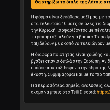
Θα στηρίξω το διπλό της Λάτσιο στη
Η φόρμα είναι ξεκάθαρα μαζί μας, με τ
στα τελευταία 10 ματς σε όλες τις διο
την Κυριακή, ισοφαρίζοντας με πέναλτυ
τα ρεπορτάζ μιλούν για βασικό Τσίρο Ι
ταξιδεύουν με σκοπό να τελειώνουν μ
Η διαφορά ποιότητας είναι χαώδης και 
βγάζει σπάνια διπλά στην Ευρώπη. Αν δ
ομάδες που ταξίδεψαν στην έδρα της Μ
έκαστη. Συμβιβάζομαι και με το πιο ταπ
Για περισσότερα σημεία, αναλύσεις, α
ακόμα να μπεις στο Tsili Discord;
https: