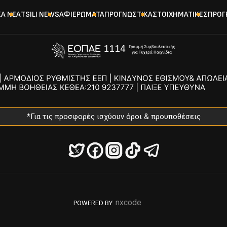
ΚΑ ΝΕΑ
TSILI NEWS
ΑΦΙΕΡΩΜΑΤΑ
ΠΡΟΓΝΩΣΤΙΚΑ
ΣΤΟΙΧΗΜΑΤΙΚΕΣ
ΠΡΟΓ
*Για τις προσφορές ισχύουν όροι & προυποθέσεις
nxcode
POWERED BY