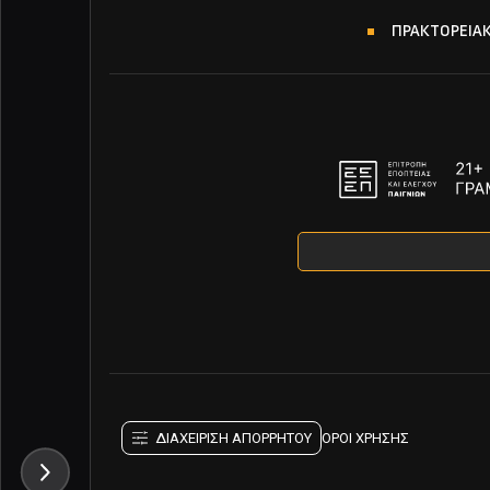
ΠΡΑΚΤΟΡΕΙΑ
ΔΙΑΧΕΙΡΙΣΗ ΑΠΟΡΡΗΤΟΥ
ΟΡΟΙ ΧΡΗΣΗΣ