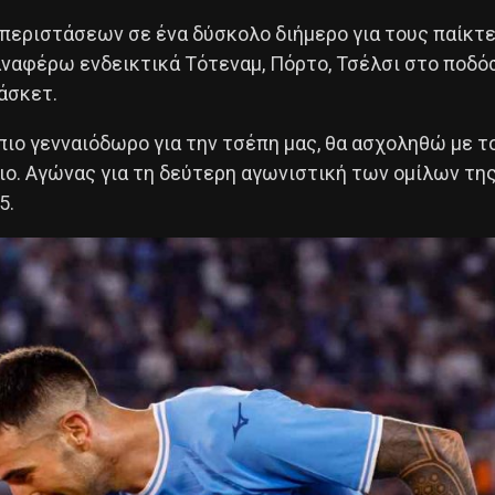
εριστάσεων σε ένα δύσκολο διήμερο για τους παίκτε
αναφέρω ενδεικτικά Τότεναμ, Πόρτο, Τσέλσι στο ποδό
άσκετ.
πιο γενναιόδωρο για την τσέπη μας, θα ασχοληθώ με τ
ιο. Αγώνας για τη δεύτερη αγωνιστική των ομίλων τη
5.