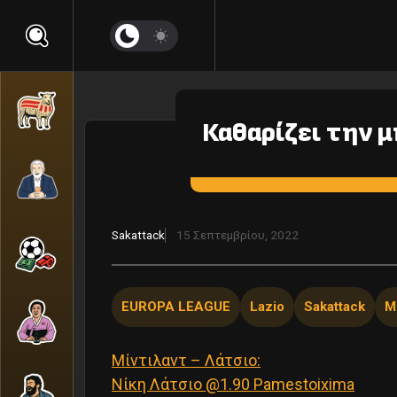
Καθαρίζει την 
Sakattack
15 Σεπτεμβρίου, 2022
EUROPA LEAGUE
Lazio
Sakattack
M
Μίντιλαντ – Λάτσιο:
Νίκη Λάτσιο @1.90 Pamestoixima