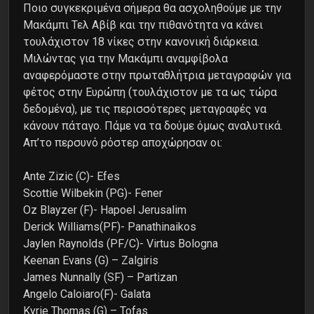
Ποιο συγκεκριμένα σήμερα θα ασχοληθούμε με την
Μακάμπι Τελ Αβίβ και την πιθανότητα να κάνει
τουλάχιστον 18 νίκες στην κανονική διάρκεια.
Μιλώντας για την Μακάμπι αναμφίβολα
αναφερόμαστε στην πρωταθλήτρια μεταγραφών για
φέτος στην Ευρώπη (τουλάχιστον με τα ως τώρα
δεδομένα), με τις περισσότερες μεταγραφές να
κάνουν πάταγο. Πάμε να τα δούμε όμως αναλυτικά.
Απ’το περσυνό ρόστερ αποχώρησαν οι:
Ante Zizic (C)- Efes
Scottie Wilbekin (PG)- Fener
Oz Blayzer (F)- Hapoel Jerusalim
Derick Williams(PF)- Panathinaikos
Jaylen Raynolds (PF/C)- Virtus Bologna
Keenan Evans (G) – Zalgiris
James Nunnally (SF) – Partizan
Angelo Caloiaro(F)- Galata
Kyrie Thomas (G) – Tofas