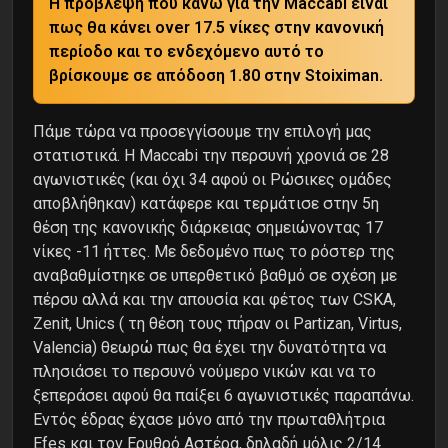
Η πρόβλεψη που κάνω για την Maccabi είναι
πως θα κάνει over 17.5 νίκες στην κανονική
περίοδο και το ενδεχόμενο αυτό το
βρίσκουμε σε απόδοση 1.80 στην Stoiximan.
Πάμε τώρα να προσεγγίσουμε την επιλογή μας
στατιστικά. Η Maccabi την περσυνή χρονιά σε 28
αγωνιστικές (και όχι 34 αφού οι Ρώσικες ομάδες
αποβλήθηκαν) κατάφερε και τερμάτισε στην 5η
θέση της κανονικής διάρκειας σημειώνοντας 17
νίκες -11 ήττες. Με δεδομένο πως το ρόστερ της
αναβαθμίστηκε σε υπερθετικό βαθμό σε σχέση με
πέρσυ αλλά και την απουσία και φέτος των CSKA,
Zenit, Unics ( τη θέση τους πήραν οι Partizan, Virtus,
Valencia) θεωρώ πως θα έχει την δυνατότητα να
πλησιάσει το περσυνό νούμερο νικών και να το
ξεπεράσει αφού θα παίξει 6 αγωνιστικές παραπάνω.
Εντός έδρας έχασε μόνο από την πρωταθλήτρια
Efes και τον Ερυθρό Αστέρα, δηλαδή μόλις 2/14