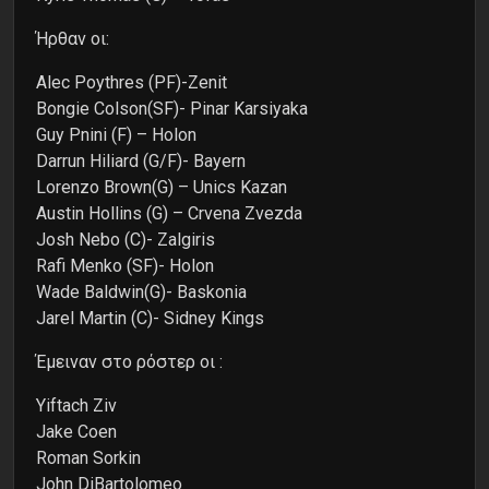
Ήρθαν οι:
Alec Poythres (PF)-Zenit
Bongie Colson(SF)- Pinar Karsiyaka
Guy Pnini (F) – Holon
Darrun Hiliard (G/F)- Bayern
Lorenzo Brown(G) – Unics Kazan
Austin Hollins (G) – Crvena Zvezda
Josh Nebo (C)- Zalgiris
Rafi Menko (SF)- Holon
Wade Baldwin(G)- Baskonia
Jarel Martin (C)- Sidney Kings
Έμειναν στο ρόστερ οι :
Yiftach Ziv
Jake Coen
Roman Sorkin
John DiBartolomeo