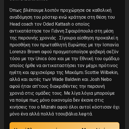
Όπως βλέπουμε λοιπόν προχώρησε σε καθολική
αναδόμηση του ρόστερ ενώ κράτησε στη θέση του
Head coach τον Oded Kattash ο οποίος
αντικατέστησε τον Γιάννη Σφαιρόπουλο στη μέση
της περσυνής χρονιάς . Σίγουρα αίσθηση προκαλεί η
προσθήκη του πρωταθλητή Ευρώπης με την Ισπανία
Lorenzo Brown αφού πραγματοποίησε φοβερή σεζόν
τόσο με την Unics όσο και με την Εθνική του ομάδα,ο
οποίος ήρθε να αντικαταστήσει τον μέχρι πρότινος
ηγέτη και αρχισκόρερ της Μακάμπι Scottie Wilbekin,
αλλά και αυτές των Wade Baldwin και Josh Nebo
αφού ήταν απ’τους διακριθέντες την περσυνή
χρονιά στις ομάδες τους. Με λίγα λόγια μπορούμε
να πούμε πως μόνο οικονομία δεν έκανε στις
κινήσεις του ο Mizrahi αφού όλοι αυτοί κόστισαν όχι
μόνο ένα αλλά πολλά τσουβάλια λεφτά.