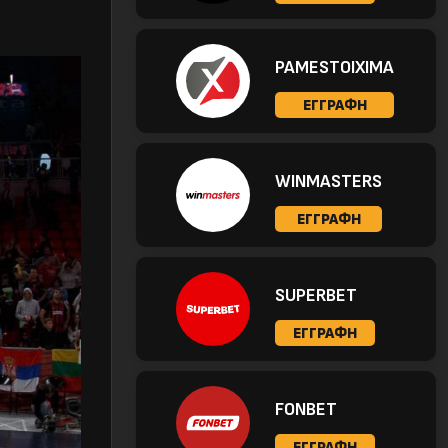
PAMESTOIXIMA
ΕΓΓΡΑΦΗ
WINMASTERS
ΕΓΓΡΑΦΗ
SUPERBET
ΕΓΓΡΑΦΗ
FONBET
ΕΓΓΡΑΦΗ