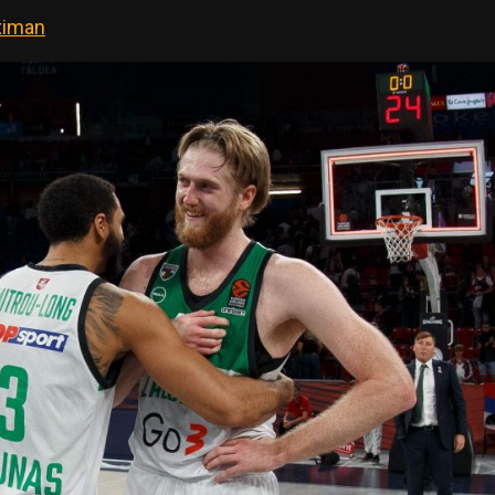
ximan