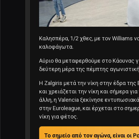
Καλησπέρα, 1/2 χθες, με τον Williams να
καλοφάγωτα.
Αύριο θα μεταφερθούμε στο Κάουνας για
δεύτερη μέρα της πέμπτης αγωνιστικής
Η Zalgiris μετά την νίκη στην έδρα της
και χρειάζεται την νίκη και σήμερα γι
άλλη, η Valencia ξεκίνησε εντυπωσιακά
στην Euroleague, και έρχεται στο σημ
νίκη για φέτος.
Το σημείο από τον αγώνα, είναι οι Po