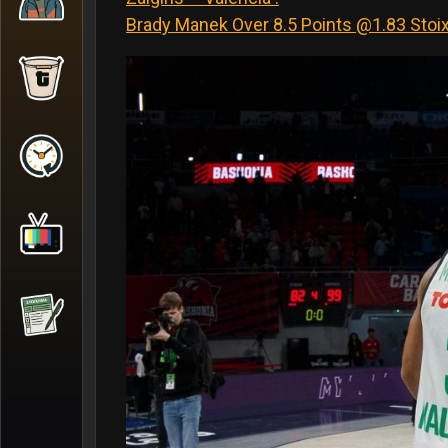
Brady Manek Over 8.5 Points @1.83 Stoi