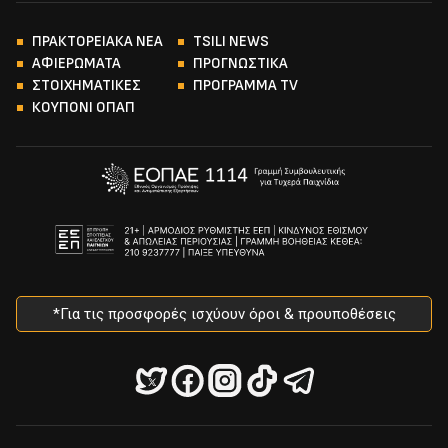
ΠΡΑΚΤΟΡΕΙΑΚΑ ΝΕΑ
TSILI NEWS
ΑΦΙΕΡΩΜΑΤΑ
ΠΡΟΓΝΩΣΤΙΚΑ
ΣΤΟΙΧΗΜΑΤΙΚΕΣ
ΠΡΟΓΡΑΜΜΑ TV
ΚΟΥΠΟΝΙ ΟΠΑΠ
*Για τις προσφορές ισχύουν όροι & προυποθέσεις