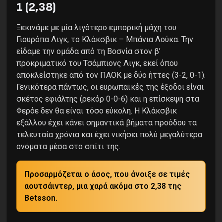
1 (2,38)
Ξεκινάμε με μία λιγότερο εμπορική μάχη του
Γιουρόπα Λιγκ, το Κλάκσβικ – Μπάνια Λούκα. Την
είδαμε την ομάδα από τη Βοσνία στον β’
προκριματικό του Τσάμπιονς Λιγκ, εκεί όπου
αποκλείστηκε από τον ΠΑΟΚ με δύο ήττες (3-2, 0-1).
Γενικότερα πάντως, οι ευρωπαϊκές της έξοδοι είναι
σκέτος εφιάλτης (ρεκόρ 0-0-6) και η επίσκεψη στα
Φερόε δεν θα είναι τόσο εύκολη. Η Κλάκσβικ
εξάλλου έχει κάνει σημαντικά βήματα προόδου τα
τελευταία χρόνια και έχει νικήσει πολύ μεγαλύτερα
ονόματα μέσα στο σπίτι της.
Προσαρμόζεται ο άσος, που άνοιξε σε τιμές
αουτσάιντερ, μια χαρά ακόμα στο 2,38 της
Betsson.