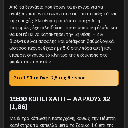
Από τα ζευγάρια που έχουν τα εχέγγυα για να
ανοίξουν και αντιστέκονται στις… πτωτικές τάσεις
της εποχής. Ελεύθερο μοιάζει το παιχνίδι, η
Γκιμαράες έχει κλειδώσει την ευρωπαϊκή έξοδο και
θα κοιτάξει να κατακτήσει την 5η θέση. Η Ζιλ
Βισέντε είναι ασφαλής και αδιάφορη βαθμολογικά,
ωστόσο πέρυσι έχασε με 5-0 στην έδρα αυτή και
υπάρχει σίγουρα το κίνητρο της εκδίκησης στο
μυαλό των παικτών.
Στο 1.90 το Over 2,5 της Betsson.
19:00 ΚΟΠΕΓΧΑΓΗ – ΑΑΡΧΟΥΣ Χ2
(1,86)
Με έξτρα κόπωση η Κοπεγχάγη, καθώς την Πέμπτη
κατέκτησε το κύπελλο μετά το ζόρικο 1-0 επί της