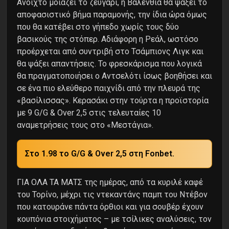
Ανοιχτό μοιάζει το ζευγάρι, η Βαλένθια θα ψάξει το
αποφασιστικό βήμα παραμονής, την ίδια ώρα όμως
που θα κατέβει στο γήπεδο χωρίς τους δύο
βασικούς της στόπερ. Αδιάφορη η Ρεάλ, ωστόσο
προέρχεται από συντριβή στο Τσάμπιονς Λιγκ και
θα ψάξει απαντήσεις. Το φρεσκάρισμα που λογικά
θα πραγματοποιήσει ο Αντσελότι ίσως βοηθήσει και
σε ένα πιο ελεύθερο παιχνίδι από την πλευρά της
«βασίλισσας». Κερασάκι στην τούρτα η προϊστορία
με 9 G/G & Over 2,5 στις τελευταίες 10
αναμετρήσεις τους στο «Μεστάγια».
Στο 1.98 το G/G & Over 2,5 στη Fonbe
t
.
ΓΙΑ ΟΛΑ ΤΑ ΜΑΤΣ της ημέρας, από τα κυριλέ καφέ
του Τορίνο, μέχρι τις ντεκαντάνς παμπ του Ντέβον
που κατουράνε πάντα όρθιοι και για σουβέρ έχουν
κουπόνια στοιχήματος – με τσίλικες αναλύσεις, τον