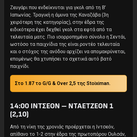
Ζευγάρι που ενδείκνυται για γκολ από τη Β’
Ιαπωνίας. Τραγική η άμυνα της Καναζάβα (3η
χειρότερη της κατηγορίας), στην έδρα της
ειδικότερα έχει δεχθεί γκολ στα εφτά από τα
τελευταία ματς. Πιο ισορροπημένο σύνολο η Σεντάι,
ωστόσο τα παιχνίδια της είναι ροντέο τελευταία
και ο στόχος της ανόδου αρχίζει να απομακρύνεται,
επομένως θα χτυπήσει το σχετικά αυτό βατό
παιχνίδι.
Στο 1.87 το G/G & Over 2,5 της Stoiximan.
14:00 ΙΝΤΣΕΟΝ – ΝΤΑΕΤΖΕΟΝ 1
(2,10)
Από τη νίκη της χρονιάς προέρχεται η Ιντσεόν,
απίθανο το 1-2 στην έδρα της πρωτοπόρου Ουλσάν,