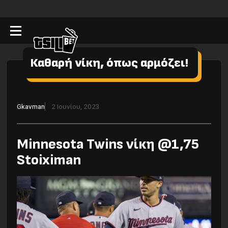
Καθαρή νίκη, όπως αρμόζει!
Gkavman
2 Ιουνίου, 2023
Minnesota Twins νίκη @1,75
Stoiximan