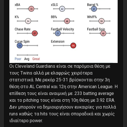
Οι Cleveland Guardians είναι σε παρόμοια θέση με
τους Twins αλλά με ελαφρώς χειρότερα
στατιστικά. Με ρεκόρ 25-31 βρίσκονται στην 3η
θέση στο AL Central και 12η στην American League. Η
επίθεση τους είναι αναιμική με .233 batting average
και το pitching τους είναι στη 10η θέση με 3.92 ERA.
Δεν μπορούν να δημιουργήσουν ευκαιρίες για πολλά
runs καθώς τα hits τους είναι σποραδικά και χωρίς
ιδιαίτερο power.