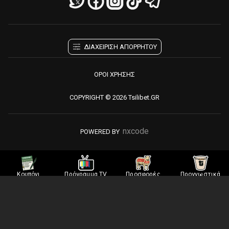
ΔΙΑΧΕΙΡΙΣΗ ΑΠΟΡΡΗΤΟΥ
ΟΡΟΙ ΧΡΗΣΗΣ
COPYRIGHT © 2026 Tsilibet.GR
nxcode
POWERED BY
Κουπόνι
Πρόγραμμα TV
Προσφορές
Προγνωστικά