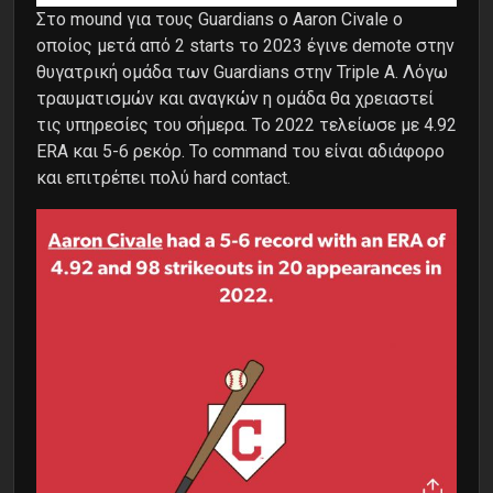
Στο mound για τους Guardians ο Aaron Civale ο
οποίος μετά από 2 starts το 2023 έγινε demote στην
θυγατρική ομάδα των Guardians στην Triple A. Λόγω
τραυματισμών και αναγκών η ομάδα θα χρειαστεί
τις υπηρεσίες του σήμερα. Το 2022 τελείωσε με 4.92
ERA και 5-6 ρεκόρ. Το command του είναι αδιάφορο
και επιτρέπει πολύ hard contact.