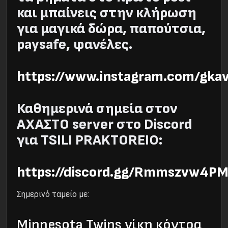
και μπαίνεις στην κλήρωση
για μαγικά δώρα, παπούτσια,
paysafe, φανέλες.
https://www.instagram.com/gka
Καθημερινά σημεία στον
ΑΧΑΣΤΟ server στο Discord
για TSILI PRAKTOREIO:
https://discord.gg/Rmmszvw4P
Σημερινό ταμείο με:
Minnesota Twins νίκη κόντρα