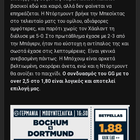
βασικοί εδώ και καιρό, αλλά δεν φαίνεται να
επηρεάζεται. Η Ντόρτμουντ βρήκε την Μπεσίκτας
στο τελευταίο ματς του ομίλου, αδιάφορες
αμφότερες, και παρότι χωρίς τον Χάαλαντ τη
διέλυσε με 5-0. Στο πρωτάθλημα έχασε με 2-3 από
την Μπάγερν, ήταν πιο εύστοχη η αντίπαλος της και
σωστά έχασε στις λεπτομέρειες. Είναι γενικά
ανεβασμένη πάντως. Η Μπόχουμ είναι αρκετά
βελτιωμένη, σκοράρει άνετα, ενώ και η Ντόρτμουντ
θα ανοίξει το παιχνίδι.
Ο συνδυασμός του GG με το
over 2,5 στο 1,80 είναι λογικός και αποτελεί
επιλογή μας.