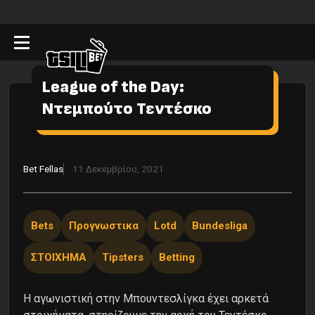
League of the Day:
Ντεμπούτο Τεντέσκο
Bet Fellas
11 Δεκεμβρίου, 2021
Bets
Προγνωστικα
Lotd
Bundesliga
ΣΤΟΙΧΗΜΑ
Tipsters
Betting
Η αγωνιστική στην Μπουντεσλίγκα έχει αρκετά