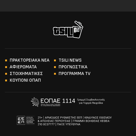
ΠΡΑΚΤΟΡΕΙΑΚΑ ΝΕΑ
TSILI NEWS
ΑΦΙΕΡΩΜΑΤΑ
ΠΡΟΓΝΩΣΤΙΚΑ
ΣΤΟΙΧΗΜΑΤΙΚΕΣ
ΠΡΟΓΡΑΜΜΑ TV
ΚΟΥΠΟΝΙ ΟΠΑΠ