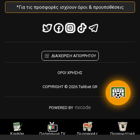
*Για τις προσφορές ισχύουν όροι & προυποθέσεις
ΔΙΑΧΕΙΡΙΣΗ ΑΠΟΡΡΗΤΟΥ
ΟΡΟΙ ΧΡΗΣΗΣ
COPYRIGHT © 2026 Tsilibet.GR
nxcode
POWERED BY
Κουπόνι
Πρόγραμμα TV
Προσφορές
Προγνωστικά