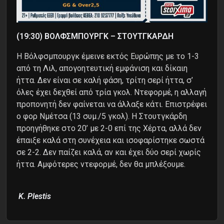
(19:30) ΒΟΛΦΣΜΠΟΥΡΓΚ – ΣΤΟΥΤΓΚΑΡΔΗ
Η Βόλφσμπουργκ έμεινε εκτός Ευρώπης με το 1-3
από τη Λιλ, απογοητευτική εμφάνιση και δίκαιη
ήττα. Δεν είναι σε καλή φάση, τρίτη σερί ήττα, σ’
όλες έχει δεχθεί από τρία γκολ. Ντεφορμέ, η αλλαγή
προπονητή δεν φαίνεται να άλλαξε κάτι. Επιστρέφει
ο φορ Νμέτσα (13 συμ./5 γκολ). Η Στουτγκάρδη
προηγήθηκε στο 20’ με 2-0 επί της Χέρτα, αλλά δεν
έπαιξε καλά στη συνέχεια και ισοφαρίστηκε σωστά
σε 2-2. Δεν παίζει καλά, αν και έχει δύο σερί χωρίς
ήττα. Αμφότερες ντεφορμέ, δεν θα μπλέξουμε.
K. Plestis