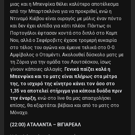
μιας και η Μπενφίκα θέλει καλύτερο αποτέλεσμα
από την Μπαρτσελόνα για να προκριθεί, ενώ η
Ντιναμό Κιέβου είναι ουραγός με μόλις έναν πόντο
και δεν έχει ελπίδα για κάτι πλέον. Πάντως οι
Πορτογάλοι έφτασαν κοντά στο διπλό στο Καμπ
Νου, αλλά ο Σεφέροβιτς έχασε τρομερή ευκαιρία
στο τέλος του αγώνα και έμεινε τελικά στο 0-0.
Αμφίβολος ο Οταμέντι. Ακολουθεί δύσκολο ματς με
τη Ζόρια για την ομάδα του Λουτσέσκου, ίσως
γίνουν κάποιες αλλαγές.
Γενικά παίζει καλά η
Μπενφίκα και το ματς είναι πλήρως στα μέτρα
της, το ισχυρό της κίνητρο κάνει τον άσο στο
1,35 να αποτελεί στήριγμα για κάποια δυάδα πριν
την έναρξη
, ενώ στο live θα μας απασχολήσει
επίσης, θα εξαρτάται βέβαια και από το ματς στο
Μόναχο.
(22:00) ΑΤΑΛΑΝΤΑ – ΒΙΓΙΑΡΕΑΛ