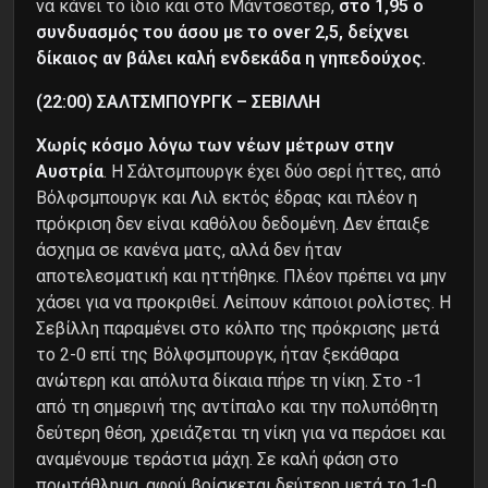
να κάνει το ίδιο και στο Μάντσεστερ,
στο 1,95 ο
συνδυασμός του άσου με το over 2,5, δείχνει
δίκαιος αν βάλει καλή ενδεκάδα η γηπεδούχος.
(22:00) ΣΑΛΤΣΜΠΟΥΡΓΚ – ΣΕΒΙΛΛΗ
Χωρίς κόσμο λόγω των νέων μέτρων στην
Αυστρία
. Η Σάλτσμπουργκ έχει δύο σερί ήττες, από
Βόλφσμπουργκ και Λιλ εκτός έδρας και πλέον η
πρόκριση δεν είναι καθόλου δεδομένη. Δεν έπαιξε
άσχημα σε κανένα ματς, αλλά δεν ήταν
αποτελεσματική και ηττήθηκε. Πλέον πρέπει να μην
χάσει για να προκριθεί. Λείπουν κάποιοι ρολίστες. Η
Σεβίλλη παραμένει στο κόλπο της πρόκρισης μετά
το 2-0 επί της Βόλφσμπουργκ, ήταν ξεκάθαρα
ανώτερη και απόλυτα δίκαια πήρε τη νίκη. Στο -1
από τη σημερινή της αντίπαλο και την πολυπόθητη
δεύτερη θέση, χρειάζεται τη νίκη για να περάσει και
αναμένουμε τεράστια μάχη. Σε καλή φάση στο
πρωτάθλημα, αφού βρίσκεται δεύτερη μετά το 1-0