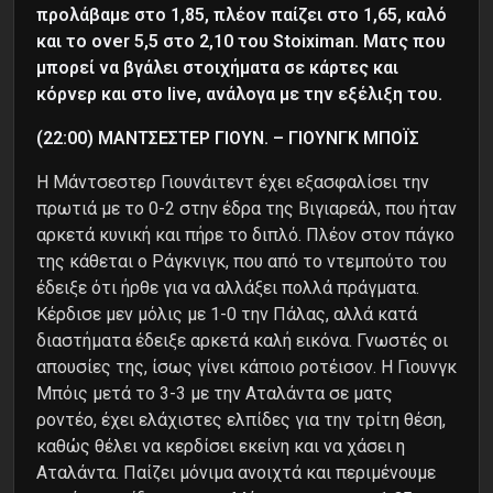
προλάβαμε στο 1,85, πλέον παίζει στο 1,65, καλό
και το over 5,5 στο 2,10 του Stoiximan. Ματς που
μπορεί να βγάλει στοιχήματα σε κάρτες και
κόρνερ και στο live, ανάλογα με την εξέλιξη του.
(22:00) ΜΑΝΤΣΕΣΤΕΡ ΓΙΟΥΝ. – ΓΙΟΥΝΓΚ ΜΠΟΪΣ
Η Μάντσεστερ Γιουνάιτεντ έχει εξασφαλίσει την
πρωτιά με το 0-2 στην έδρα της Βιγιαρεάλ, που ήταν
αρκετά κυνική και πήρε το διπλό. Πλέον στον πάγκο
της κάθεται ο Ράγκνιγκ, που από το ντεμπούτο του
έδειξε ότι ήρθε για να αλλάξει πολλά πράγματα.
Κέρδισε μεν μόλις με 1-0 την Πάλας, αλλά κατά
διαστήματα έδειξε αρκετά καλή εικόνα. Γνωστές οι
απουσίες της, ίσως γίνει κάποιο ροτέισον. Η Γιουνγκ
Μπόις μετά το 3-3 με την Αταλάντα σε ματς
ροντέο, έχει ελάχιστες ελπίδες για την τρίτη θέση,
καθώς θέλει να κερδίσει εκείνη και να χάσει η
Αταλάντα. Παίζει μόνιμα ανοιχτά και περιμένουμε