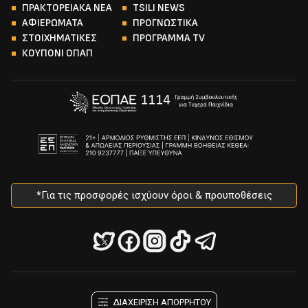
ΠΡΑΚΤΟΡΕΙΑΚΑ ΝΕΑ
TSILI NEWS
ΑΦΙΕΡΩΜΑΤΑ
ΠΡΟΓΝΩΣΤΙΚΑ
ΣΤΟΙΧΗΜΑΤΙΚΕΣ
ΠΡΟΓΡΑΜΜΑ TV
ΚΟΥΠΟΝΙ ΟΠΑΠ
*Για τις προσφορές ισχύουν όροι & προυποθέσεις
ΔΙΑΧΕΙΡΙΣΗ ΑΠΟΡΡΗΤΟΥ