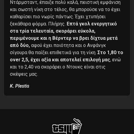
Ντάρμσταντ, έπαιξε πολύ καλά, πειστική εμφάνιση
και σωστή νίκη στο τέλος, θα μπορούσε να το έχει
καθαρίσει πιο νωρίς πάντως. Έχει χτυπήσει
ξεκάθαρα φόρμα. Πλήρης.
Επτά γκολ ενεργητικό
στα τρία τελευταία, σκοράρει εύκολα,
περιμένουμε και η Βέρντερ να βρει δίχτυα μετά
από δύο,
αφού έχει ποιότητα και ο Ανφάνγκ
σίγουρα θα παίξει επιθετικά για τη νίκη.
Στο 1,80 το
over 2,5, έχει αξία και αποτελεί επιλογή μας
, ενώ
και το 2,40 να σκοράρει ο Ντουκς είναι στις
σκέψεις μας.
Κ. Plestis