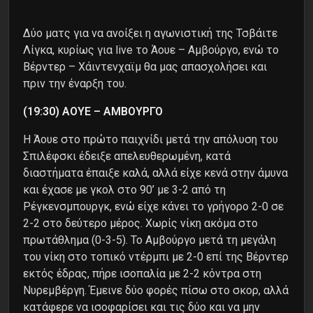
Δύο ματς για να ανοίξει η αγωνιστική της Τσβάιτε
Λίγκα, κυρίως για live το Άουε – Αμβούργο, ενώ το
Βέρντερ – Χάιντενχαϊμ θα μας απασχολήσει και
πριν την έναρξη του.
(19:30) ΑΟΥΕ – ΑΜΒΟΥΡΓΟ
Η Άουε στο πρώτο παιχνίδι μετά την απόλυση του
Σπιλέφσκι έδειξε απελευθερωμένη, κατά
διαστήματα έπαιξε καλά, αλλά είχε κενά στην άμυνα
και έχασε με γκολ στο 90’ με 3-2 από τη
Ρέγκενσμπουργκ, ενώ είχε κάνει το γρήγορο 2-0 σε
2-2 στο δεύτερο μέρος. Χωρίς νίκη ακόμα στο
πρωτάθλημα (0-3-5). Το Αμβούργο μετά τη μεγάλη
του νίκη στο τοπικό ντέρμπι με 2-0 επί της Βέρντερ
εκτός έδρας, πήρε ισοπαλία με 2-2 κόντρα στη
Νυρεμβέργη. Έμεινε δύο φορές πίσω στο σκορ, αλλά
κατάφερε να ισοφαρίσει και τις δύο και να μην