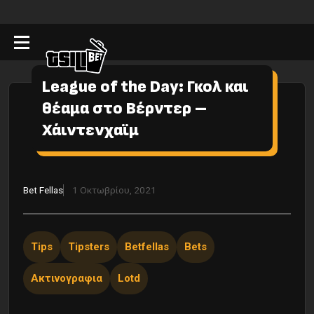
League of the Day: Γκολ και
θέαμα στο Βέρντερ –
Χάιντενχαϊμ
Bet Fellas
1 Οκτωβρίου, 2021
Tips
Tipsters
Betfellas
Bets
Ακτινογραφια
Lotd