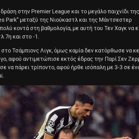
δράση στην Premier League και το μεγάλο παιχνίδι τη
es Park” μεταξύ της Νιούκαστλ και της Μάντσεστερ
 πολύ κοντά στη βαθμολογία, με αυτή του Τεν Χαγκ να ε
λ 7η και στο -1.
το Τσάμπιονς Λιγκ, όμως καμία δεν κατόρθωσε να κε
ο, αφού αντιμετώπισε εκτός έδρας την Παρί Σεν Ζερμ
ε να πάρει τρίποντο, αφού ήρθε ισόπαλη με 3-3 σε έν
ϊ.