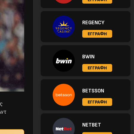
REGENCY
ΕΓΓΡΑΦΗ
BWIN
ΕΓΓΡΑΦΗ
BETSSON
ΕΓΓΡΑΦΗ
ώς
λντ
NETBET