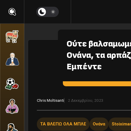
Ούτε βαλσαμωμέ
Ονάνα, τα αρπάζ
Εμπέντε
Chris Moltisanti
2 Δεκεμβρίου, 2023
ΤΑ ΒΛΕΠΩ ΟΛΑ ΜΠΛΕ
Ονάνα
Stoixima