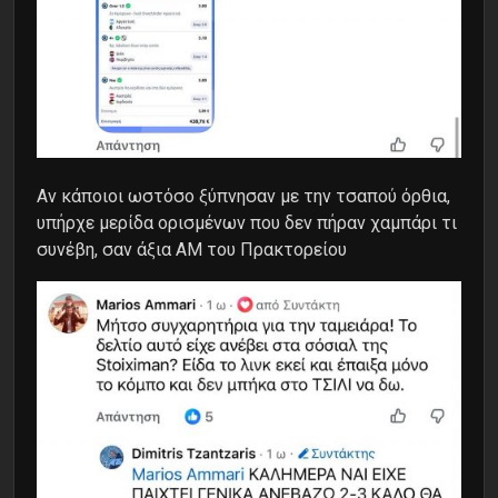
Αν κάποιοι ωστόσο ξύπνησαν με την τσαπού όρθια,
υπήρχε μερίδα ορισμένων που δεν πήραν χαμπάρι τι
συνέβη, σαν άξια ΑΜ του Πρακτορείου