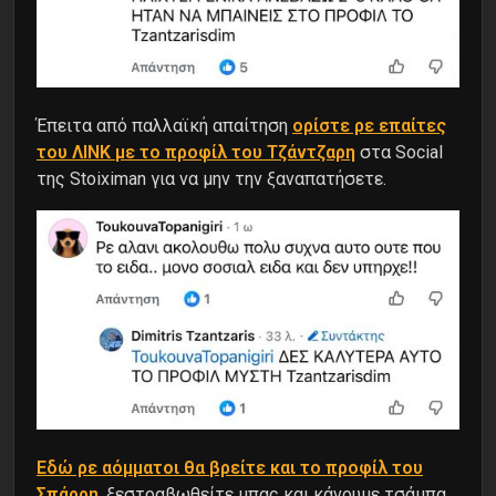
Έπειτα από παλλαϊκή απαίτηση
ορίστε ρε επαίτες
του ΛΙΝΚ με το προφίλ του Τζάντζαρη
στα Social
της Stoiximan για να μην την ξαναπατήσετε.
Εδώ ρε αόμματοι θα βρείτε και το προφίλ του
Σπάρρη
, ξεστραβωθείτε μπας και κάνουμε τσάμπα