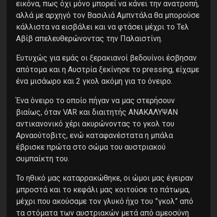
εικόνα, πως όχι μόνο μπορεί να κάνει την ανατροπή,
αλλά με αρχηγό τον Βασιλιά Αμπντάλα θα μπορούσε
κάλλιστα να εισβάλει και να φτάσει μέχρι το Τελ
Αβίβ απελευθερώνοντας την Παλαιστίνη.
Ευτυχώς για εμάς οι ξερακιανοί βεδουίνοι έσβησαν
απότομα και η Αυστρία ξεκίνησε το pressing, είχαμε
ένα μισάωρο και 2 γκολ ακόμη για το όνειρο.
Ένα όνειρο το οποίο πήγαν να μας στερήσουν
βιαίως, όταν VAR και διαιτητής ΑΝΑΚΑΛΥΨΑΝ
αντικανονικό χέρι ακυρώνοντας το γκολ του
Αρναούτοβιτς, ενώ καταφανέστατα η μπάλα
έβρισκε πρώτα στο σώμα του αυστριακού
συμπαίκτη του.
Το ηθικό μας καταρρακώθηκε, οι ώμοι μας έγειραν
μπροστά και το κεφάλι μας κοιτούσε το πάτωμα,
μέχρι που ακούσαμε τον γλυκό ήχο του ”γκολ” από
τα στόματα των αυστριακών μετά από αμεοσύνη