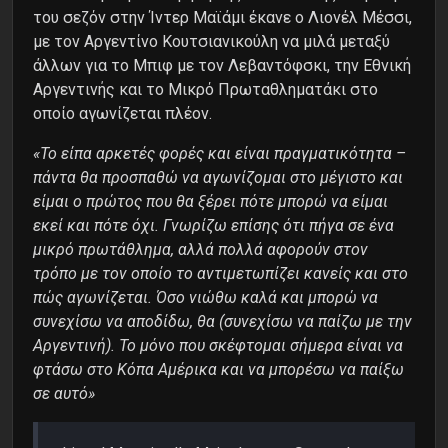
του σεζόν στην Ίντερ Μαϊάμι έκανε ο Λιονέλ Μέσσι,
με τον Αργεντίνο Κουτσιανικούλη να μιλά μεταξύ
άλλων για το Μπιφ με τον Λεβαντόφσκι, την Εθνική
Αργεντινής και το Μικρό Πρωταθληματάκι στο
οποίο αγωνίζεται πλέον.
«Το είπα αρκετές φορές και είναι πραγματικότητα –
πάντα θα προσπαθώ να αγωνίζομαι στο μέγιστο και
είμαι ο πρώτος που θα ξέρει πότε μπορώ να είμαι
εκεί και πότε όχι. Γνωρίζω επίσης ότι πήγα σε ένα
μικρό πρωτάθλημα, αλλά πολλά αφορούν στον
τρόπο με τον οποίο το αντιμετωπίζει κανείς και στο
πώς αγωνίζεται. Όσο νιώθω καλά και μπορώ να
συνεχίσω να αποδίδω, θα (συνεχίσω να παίζω με την
Αργεντινή). Το μόνο που σκέφτομαι σήμερα είναι να
φτάσω στο Κόπα Αμέρικα και να μπορέσω να παίξω
σε αυτό»