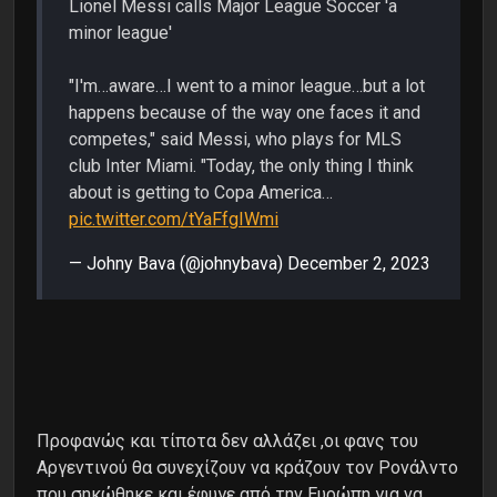
Lionel Messi calls Major League Soccer 'a
minor league'
"I'm…aware…I went to a minor league…but a lot
happens because of the way one faces it and
competes," said Messi, who plays for MLS
club Inter Miami. "Today, the only thing I think
about is getting to Copa America…
pic.twitter.com/tYaFfgIWmi
— Johny Bava (@johnybava)
December 2, 2023
Προφανώς και τίποτα δεν αλλάζει ,οι φανς του
Αργεντινού θα συνεχίζουν να κράζουν τον Ρονάλντο
που σηκώθηκε και έφυγε από την Ευρώπη για να