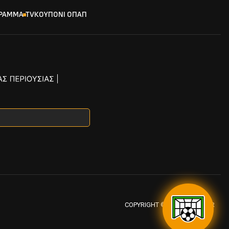
ΡΑΜΜΑ TV
ΚΟΥΠΟΝΙ ΟΠΑΠ
COPYRIGHT © 2026 Tsilibet.GR