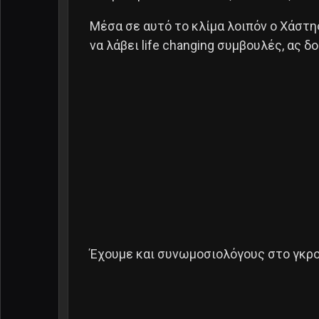
Μέσα σε αυτό το κλίμα λοιπόν ο Χάστ
να λάβει life changing συμβουλές, ας δ
Έχουμε και συνωμοσιολόγους στο γκρου