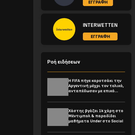
ΕΓΓΡΑΦΗ
INTERWETTEN
ΕΓΓΡΑΦΗ
Ροή ειδήσεων
Η FIFΑ πήγε καροτσάκι την
Αργεντινή μέχρι τον τελικό,
ανταπέδωσαν με επικό
γλείψιμο στον Ινφαντίνο οι
Λατίνοι
Χάστης βγάζει 1k χάρη στο
Μέντιμπολ & παραδίδει
μαθήματα Under στο Social