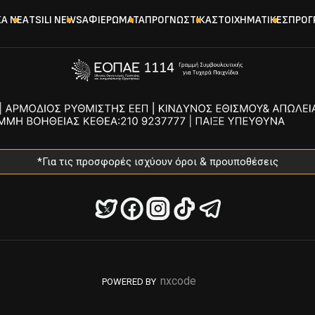
ΚΑ ΝΕΑ
TSILI NEWS
ΑΦΙΕΡΩΜΑΤΑ
ΠΡΟΓΝΩΣΤΙΚΑ
ΣΤΟΙΧΗΜΑΤΙΚΕΣ
ΠΡΟΓ
*Για τις προσφορές ισχύουν όροι & προυποθέσεις
nxcode
POWERED BY