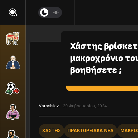
Χάστης βρίσκετα
μακροχρόνιο το
βοηθήσετε ;
Voroshilov
29 Φεβρουαρίου, 2024
ΧΑΣΤΗΣ
ΠΡΑΚΤΟΡΕΙΑΚΑ ΝΕΑ
ΜΑΚΡΟΧ