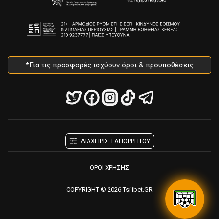
*Για τις προσφορές ισχύουν όροι & προυποθέσεις
ΔΙΑΧΕΙΡΙΣΗ ΑΠΟΡΡΗΤΟΥ
ΟΡΟΙ ΧΡΗΣΗΣ
COPYRIGHT © 2026 Tsilibet.GR