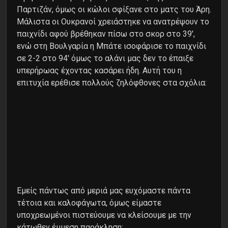
Παρτιζάν, όμως οι κώλοι σφίξανε στο ματς του Άρη.
Μάλιστα οι Ουκρανοί χρειάστηκε να ανατρέψουν το
παιχνίδι αφού βρέθηκαν πίσω στο σκορ στο 39′,
ενώ στη Βουλγαρία η Μπάτε ισοφάρισε το παιχνίδι
σε 2-2 στο 94′ όμως το αλάνι μας δεν το έπαιξε
υπερήρωας έχοντας κασάρει ήδη. Αυτή του η
επιτυχία ερέθισε πολλούς ζηλόφθονες στα σχόλια:
Εμείς πάντως από μεριά μας ευχόμαστε πάντα
τέτοια και καλοφάγωτα, όμως είμαστε
υποχρεωμένοι πιστεύουμε να κλείσουμε με την
κάτωθεν έμμεση παράκληση: