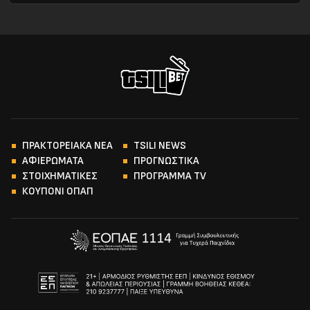
ΠΡΑΚΤΟΡΕΙΑΚΑ ΝΕΑ
TSILI NEWS
ΑΦΙΕΡΩΜΑΤΑ
ΠΡΟΓΝΩΣΤΙΚΑ
ΣΤΟΙΧΗΜΑΤΙΚΕΣ
ΠΡΟΓΡΑΜΜΑ TV
ΚΟΥΠΟΝΙ ΟΠΑΠ