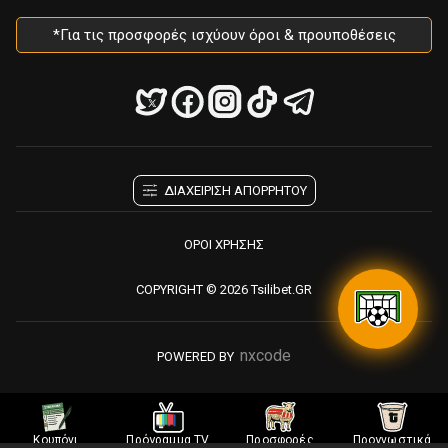
*Για τις προσφορές ισχύουν όροι & προυποθέσεις
ΔΙΑΧΕΙΡΙΣΗ ΑΠΟΡΡΗΤΟΥ
ΟΡΟΙ ΧΡΗΣΗΣ
COPYRIGHT © 2026 Tsilibet.GR
nxcode
POWERED BY
Κουπόνι
Πρόγραμμα TV
Προσφορές
Προγνωστικά