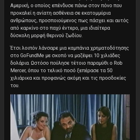
Αμερική, ο οποίος επένδυσε πάνω στον πόνο που
προκαλεί η ανίατη ασθένεια σε εκατομμύρια
ανθρώπους, προσποιούμενος πως πάσχει και αυτός
από καρκίνο στο παχύ έντερο, μια ιδιαίτερα
δύσκολη μορφή θερινού ζωδίου.
Έτσι λοιπόν λάνσαρε μια καμπάνια χρηματοδότησης
στο GoFundMe με σκοπό να μαζέψει 10 χιλιάδες
δολάρια. Ωστόσο πούλησε τέτοιο παραμύθι ο Rob
Mercer, όπου το τελικό ποσό ξεπέρασε τα 50
χιλιάρικα και προφανώς ακόμη και τις προσδοκίες
του.