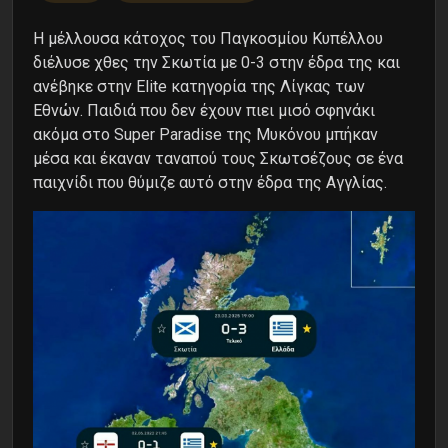
Η μέλλουσα κάτοχος του Παγκοσμίου Κυπέλλου
διέλυσε χθες την Σκωτία με 0-3 στην έδρα της και
ανέβηκε στην Elite κατηγορία της Λίγκας των
Εθνών. Παιδιά που δεν έχουν πιει μισό σφηνάκι
ακόμα στο Super Paradise της Μυκόνου μπήκαν
μέσα και έκαναν ταναπού τους Σκωτσέζους σε ένα
παιχνίδι που θύμιζε αυτό στην έδρα της Αγγλίας.