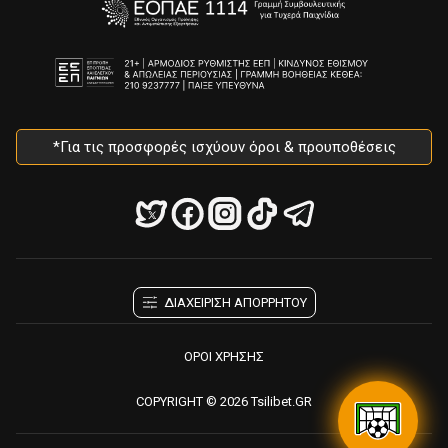
*Για τις προσφορές ισχύουν όροι & προυποθέσεις
ΔΙΑΧΕΙΡΙΣΗ ΑΠΟΡΡΗΤΟΥ
ΟΡΟΙ ΧΡΗΣΗΣ
COPYRIGHT © 2026 Tsilibet.GR