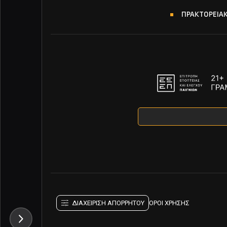
ΠΡΑΚΤΟΡΕΙΑ
ΔΙΑΧΕΙΡΙΣΗ ΑΠΟΡΡΗΤΟΥ
ΟΡΟΙ ΧΡΗΣΗΣ