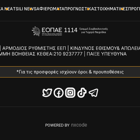
ΚΑ ΝΕΑ
TSILI NEWS
ΑΦΙΕΡΩΜΑΤΑ
ΠΡΟΓΝΩΣΤΙΚΑ
ΣΤΟΙΧΗΜΑΤΙΚΕΣ
ΠΡΟΓ
*Για τις προσφορές ισχύουν όροι & προυποθέσεις
nxcode
POWERED BY