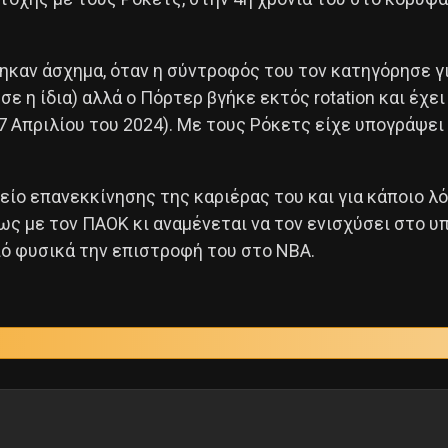
ηκαν άσχημα, όταν η σύντροφός του τον κατηγόρησε γ
ε η ίδια) αλλά ο Πόρτερ βγήκε εκτός rotation και έχει
 7 Απριλίου του 2024). Με τους Ρόκετς είχε υπογράψει
ίο επανεκκίνησης της καριέρας του και για κάποιο λό
ως με τον ΠΑΟΚ κι αναμένεται να τον ενισχύσει στο υ
ό φυσικά την επιστροφή του στο ΝΒΑ.