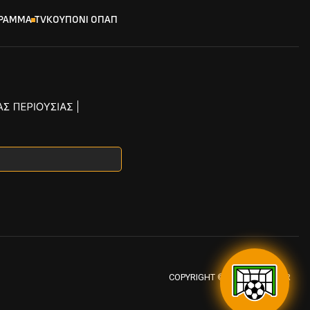
ΡΑΜΜΑ TV
ΚΟΥΠΟΝΙ ΟΠΑΠ
COPYRIGHT © 2026 Tsilibet.GR