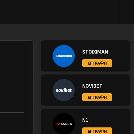
STOIXIMAN
ΕΓΓΡΑΦΗ
NOVIBET
ΕΓΓΡΑΦΗ
N1
ΕΓΓΡΑΦΗ