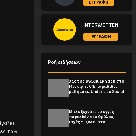
ΕΓΓΡΑΦΗ
INTERWETTEN
ΕΓΓΡΑΦΗ
Ροή ειδήσεων
Χάστης βγάζει 1k χάρη στο
Μέντιμπολ & παραδίδει
μαθήματα Under στο Social
Μπλε ξεχνάει το εγγύς
παρελθόν του Θρύλου,
ιαχές ”Τζόλε” στο
βγάζει
Καραϊσκάκης
τες των