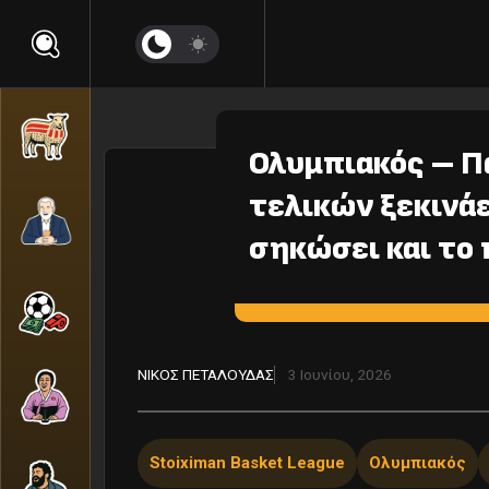
Ολυμπιακός – Π
τελικών ξεκινάε
σηκώσει και το
ΝΙΚΟΣ ΠΕΤΑΛΟΥΔΑΣ
3 Ιουνίου, 2026
Stoiximan Basket League
Ολυμπιακός