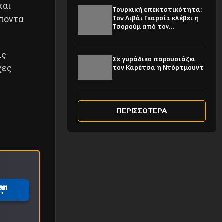
και
Τουρκική επεκτατικότητα:
ίποντα
Τον Λιβάι Γκαρσία κλέβει η
Τσορούμ από τον
Παναθηναϊκό
ις
Σε γυράδικο παρουσιάζει
χες
τον Καρέτσα η Ντόρτμουντ
ΠΕΡΙΣΣΟΤΕΡΑ
μα