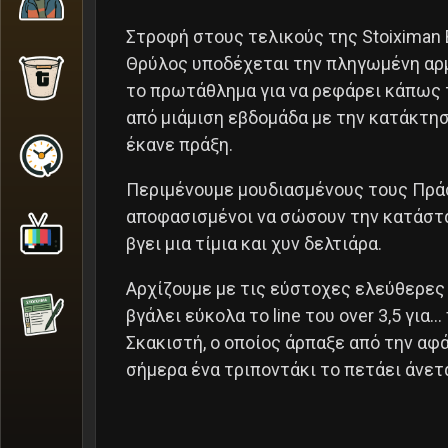
Στροφή στους τελικούς της
Stoiximan
Θρύλος υποδέχεται την πληγωμένη αρ
το πρωτάθλημα για να ρεφάρει κάπως 
από μιάμιση εβδομάδα με την κατάκτησ
έκανε πράξη.
Περιμένουμε μουδιασμένους τους Πράσι
αποφασισμένοι να σώσουν την κατάστασ
βγει μια τίμια και χυν δελτιάρα.
Αρχίζουμε με τις εύστοχες ελεύθερες
βγάλει εύκολα το line του over 3,5 γ
Σκακιστή, ο οποίος άρπαξε από την αφά
σήμερα ένα τριποντάκι το πετάει άνετα