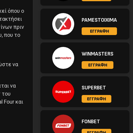
κεί όπου ο
ατακτήσει
PAMESTOIXIMA
σίνων πριν
ΕΓΓΡΑΦΗ
, που το
WINMASTERS
ώστε να
ΕΓΓΡΑΦΗ
ται να
SUPERBET
τ του
ΕΓΓΡΑΦΗ
l Four και
FONBET
ΕΓΓΡΑΦΗ